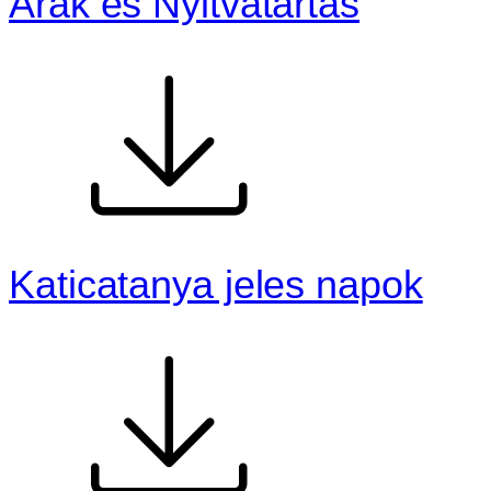
Árak és Nyitvatartás
Katicatanya jeles napok