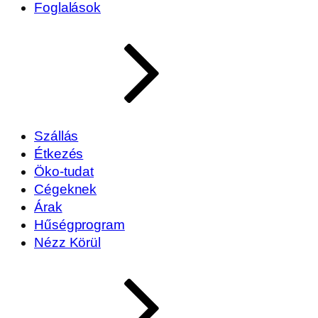
Foglalások
Szállás
Étkezés
Öko-tudat
Cégeknek
Árak
Hűségprogram
Nézz Körül