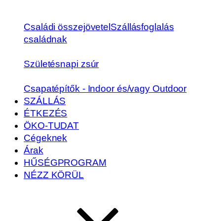
Családi összejövetel
Szállásfoglalás
családnak
Születésnapi zsúr
Csapatépítők - Indoor és/vagy Outdoor
SZÁLLÁS
ÉTKEZÉS
ÖKO-TUDAT
Cégeknek
Árak
HŰSÉGPROGRAM
NÉZZ KÖRÜL