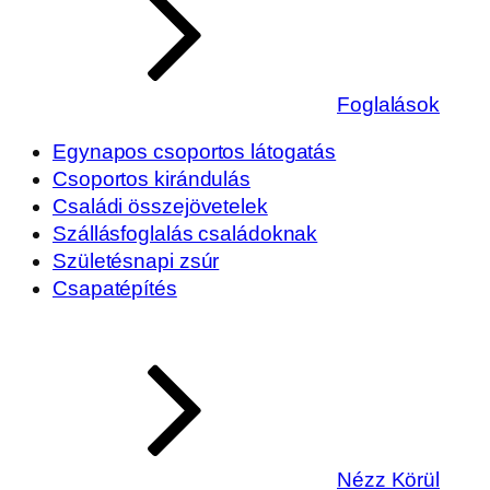
Foglalások
Egynapos csoportos látogatás
Csoportos kirándulás
Családi összejövetelek
Szállásfoglalás családoknak
Születésnapi zsúr
Csapatépítés
Nézz Körül