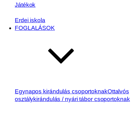
Játékok
Erdei iskola
FOGLALÁSOK
Egynapos kirándulás csoportoknak
Ottalvós
osztálykirándulás / nyári tábor csoportoknak