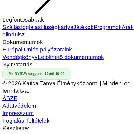
Legfontosabbak
Szállásfoglalás
Hűségkártya
Játékok
Programok
Árak
elindulsz
Dokumentumok
Európai Uniós pályázataink
Vendégkönyv
Letölthető dokumentumok
Nyitvatartás
Ma NYITVA vagyunk:
10:00-19:00
© 2026 Katica Tanya Élményközpont. | Minden jog
fenntartva.
ÁSZF
Adatvédelem
Impresszum
Foglalási feltételek
Készítette: