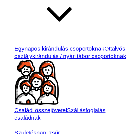
Egynapos kirándulás csoportoknak
Ottalvós
osztálykirándulás / nyári tábor csoportoknak
Családi összejövetel
Szállásfoglalás
családnak
Születésnapi zsúr