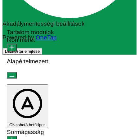
Akadálymentességi beállítások
Tartalom modulok
Powered by
OneTap
Ikon méret
Eszköztár elrejtése
Alapértelmezett
Olvasható betűtípus
Sormagasság