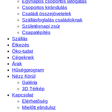
Egynapos csoportos látogatás
Csoportos kirándulás
Családi összejövetelek
Szállásfoglalás családoknak
Születésnapi zsúr
Csapatépítés
Szállás
Étkezés
Öko-tudat
Cégeknek
Árak
Hűségprogram
Nézz Körül
Galéria
3D Térkép
Kapcsolat
Elérhetőség
Mielőtt elindulsz