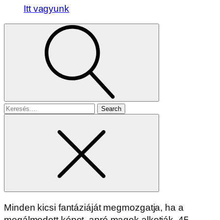
Itt vagyunk
Search
for
Minden kicsi fantáziáját megmozgatja, ha a
megálmodott képet, apró magok alkotják. 45