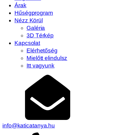
Árak
Hűségprogram
Nézz Körül
Galéria
3D Térkép
Kapcsolat
Elérhetőség
Mielőtt elindulsz
Itt vagyunk
info@katicatanya.hu