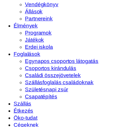
Vendégkönyv
Állások
Partnereink
Élmények
Programok
Játékok
Erdei iskola
Foglalások
Egynapos csoportos látogatás
Csoportos kirándulás
Családi összejövetelek
Szállásfoglalás családoknak
Születésnapi zsúr
Csapatépítés
Szállás
Étkezés
Öko-tudat
Cégeknek