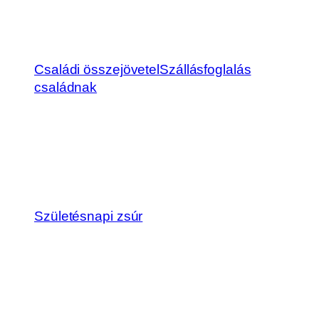
Családi összejövetel
Szállásfoglalás
családnak
Születésnapi zsúr