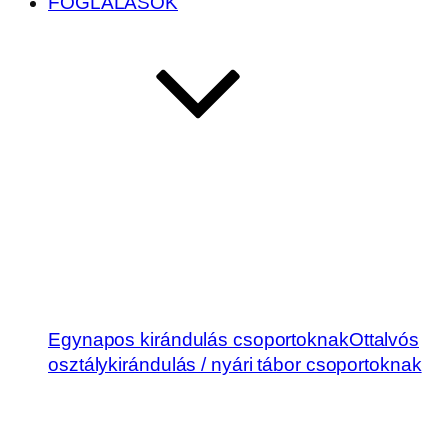
FOGLALÁSOK
Egynapos kirándulás csoportoknak
Ottalvós
osztálykirándulás / nyári tábor csoportoknak