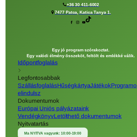
+36 30 411-6002
7477 Patca, Katica Tanya 1.
Egy jó program szórakoztat.
Egy valódi élmény összeköt, feltölt és emlékké válik.
Időpontfoglalás
Legfontosabbak
Szállásfoglalás
Hűségkártya
Játékok
Programo
elindulsz
Dokumentumok
Európai Uniós pályázataink
Vendégkönyv
Letölthető dokumentumok
Nyitvatartás
Ma NYITVA vagyunk:
10:00-19:00