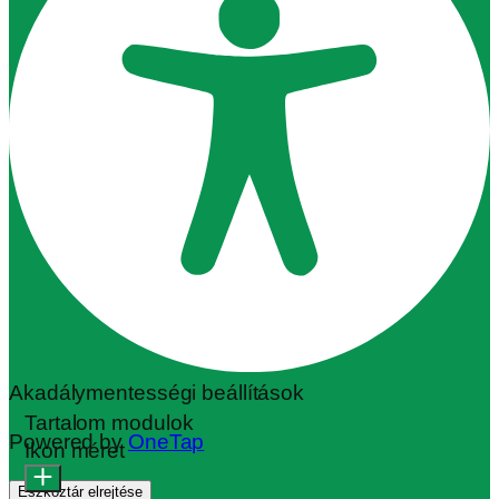
Akadálymentességi beállítások
Tartalom modulok
Powered by
OneTap
Ikon méret
Eszköztár elrejtése