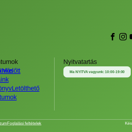
tumok
Nyitvatartás
Uniós
k
Mielőtt
Ma NYITVA vagyunk:
10:00-19:00
ink
önyv
Letölthető
tumok
szum
Foglalási feltételek
Kés