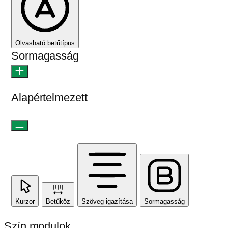
Olvasható betűtípus
Sormagasság
Alapértelmezett
Kurzor
Betűköz
Szöveg igazítása
Sormagasság
Szín modulok