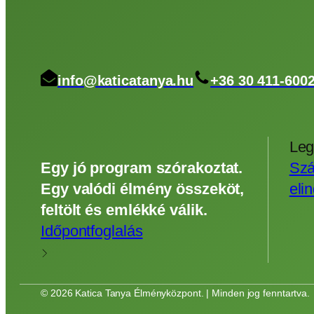
info@katicatanya.hu
+36 30 411-600
Leg
Egy jó program szórakoztat.
Szá
Egy valódi élmény összeköt,
eli
feltölt és emlékké válik.
Időpontfoglalás
© 2026 Katica Tanya Élményközpont. | Minden jog fenntartva.