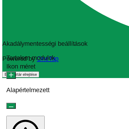
Akadálymentességi beállítások
Tartalom modulok
Powered by
OneTap
Ikon méret
Eszköztár elrejtése
Alapértelmezett