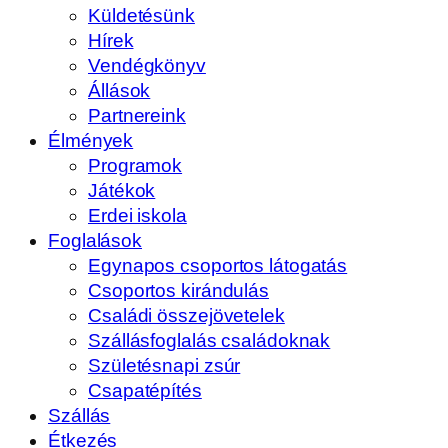
Küldetésünk
Hírek
Vendégkönyv
Állások
Partnereink
Élmények
Programok
Játékok
Erdei iskola
Foglalások
Egynapos csoportos látogatás
Csoportos kirándulás
Családi összejövetelek
Szállásfoglalás családoknak
Születésnapi zsúr
Csapatépítés
Szállás
Étkezés