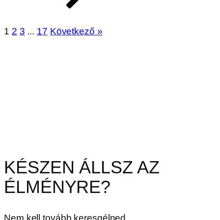
1
2
3
...
17
Következő »
KÉSZEN ÁLLSZ AZ
ÉLMÉNYRE?
Nem kell tovább keresgélned.