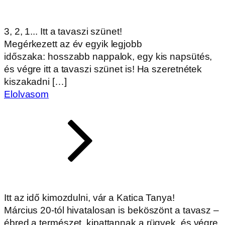
3, 2, 1... Itt a tavaszi szünet!
Megérkezett az év egyik legjobb
időszaka: hosszabb nappalok, egy kis napsütés,
és végre itt a tavaszi szünet is! Ha szeretnétek
kiszakadni […]
Elolvasom
Itt az idő kimozdulni, vár a Katica Tanya!
Március 20-tól hivatalosan is beköszönt a tavasz –
ébred a természet, kipattannak a rügyek, és végre