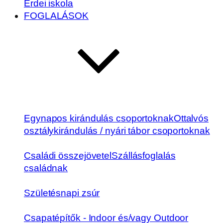
Erdei iskola
FOGLALÁSOK
Egynapos kirándulás csoportoknak
Ottalvós
osztálykirándulás / nyári tábor csoportoknak
Családi összejövetel
Szállásfoglalás
családnak
Születésnapi zsúr
Csapatépítők - Indoor és/vagy Outdoor