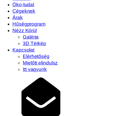
Öko-tudat
Cégeknek
Árak
Hűségprogram
Nézz Körül
Galéria
3D Térkép
Kapcsolat
Elérhetőség
Mielőtt elindulsz
Itt vagyunk