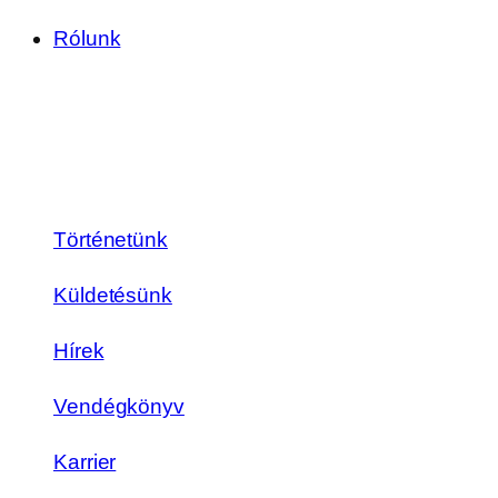
Rólunk
Történetünk
Küldetésünk
Hírek
Vendégkönyv
Karrier