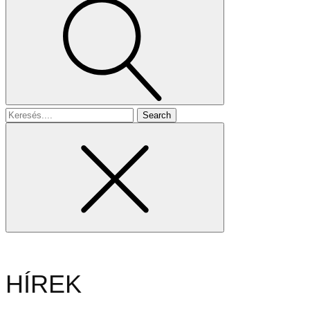
Search
for
HÍREK