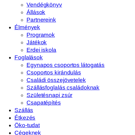
Vendégkönyv
Állások
Partnereink
Élmények
Programok
Játékok
Erdei iskola
Foglalások
Egynapos csoportos látogatás
Csoportos kirándulás
Családi összejövetelek
Szállásfoglalás családoknak
Születésnapi zsúr
Csapatépítés
Szállás
Étkezés
Öko-tudat
Cégeknek