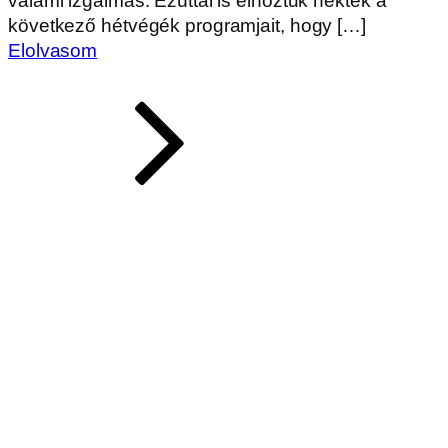
valami izgalmas. Ezúttal is elhoztuk nektek a
következő hétvégék programjait, hogy […]
Elolvasom