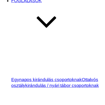
FOGLALÁSOK
Egynapos kirándulás csoportoknak
Ottalvós
osztálykirándulás / nyári tábor csoportoknak