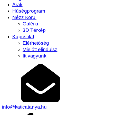
Árak
Hűségprogram
Nézz Körül
Galéria
3D Térkép
Kapcsolat
Elérhetőség
Mielőtt elindulsz
Itt vagyunk
info@katicatanya.hu