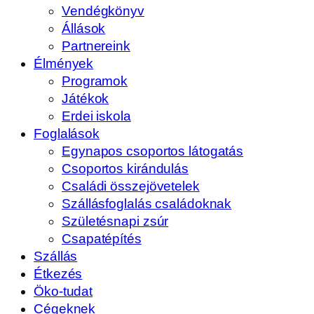
Vendégkönyv
Állások
Partnereink
Élmények
Programok
Játékok
Erdei iskola
Foglalások
Egynapos csoportos látogatás
Csoportos kirándulás
Családi összejövetelek
Szállásfoglalás családoknak
Születésnapi zsúr
Csapatépítés
Szállás
Étkezés
Öko-tudat
Cégeknek