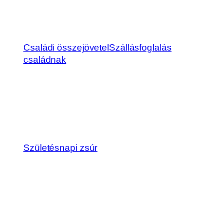
Családi összejövetel
Szállásfoglalás
családnak
Születésnapi zsúr