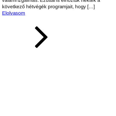
valami izgalmas. Ezúttal is elhoztuk nektek a
következő hétvégék programjait, hogy […]
Elolvasom