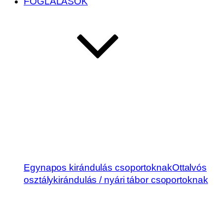
FOGLALÁSOK
Egynapos kirándulás csoportoknak
Ottalvós
osztálykirándulás / nyári tábor csoportoknak