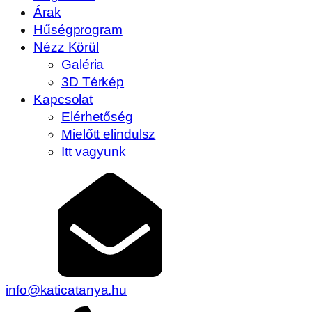
Árak
Hűségprogram
Nézz Körül
Galéria
3D Térkép
Kapcsolat
Elérhetőség
Mielőtt elindulsz
Itt vagyunk
info@katicatanya.hu