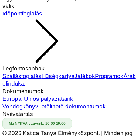
válik.
Időpontfoglalás
Legfontosabbak
Szállásfoglalás
Hűségkártya
Játékok
Programok
Árak
elindulsz
Dokumentumok
Európai Uniós pályázataink
Vendégkönyv
Letölthető dokumentumok
Nyitvatartás
Ma NYITVA vagyunk:
10:00-19:00
© 2026 Katica Tanya Élményközpont. | Minden jog