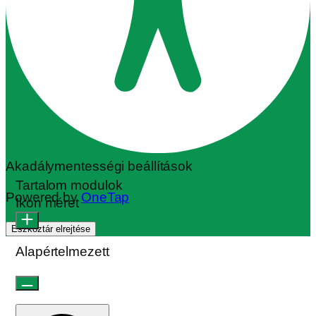
Akadálymentességi beállítások
Tartalom modulok
Powered by
OneTap
Ikon méret
Eszköztár elrejtése
Alapértelmezett