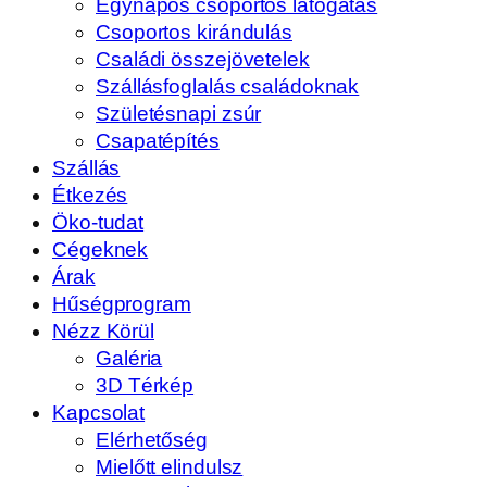
Egynapos csoportos látogatás
Csoportos kirándulás
Családi összejövetelek
Szállásfoglalás családoknak
Születésnapi zsúr
Csapatépítés
Szállás
Étkezés
Öko-tudat
Cégeknek
Árak
Hűségprogram
Nézz Körül
Galéria
3D Térkép
Kapcsolat
Elérhetőség
Mielőtt elindulsz