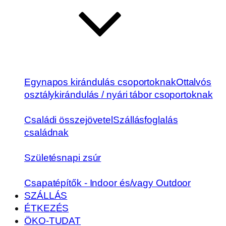
Egynapos kirándulás csoportoknak
Ottalvós
osztálykirándulás / nyári tábor csoportoknak
Családi összejövetel
Szállásfoglalás
családnak
Születésnapi zsúr
Csapatépítők - Indoor és/vagy Outdoor
SZÁLLÁS
ÉTKEZÉS
ÖKO-TUDAT