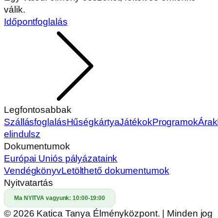
válik.
Időpontfoglalás
Legfontosabbak
Szállásfoglalás
Hűségkártya
Játékok
Programok
Árak
elindulsz
Dokumentumok
Európai Uniós pályázataink
Vendégkönyv
Letölthető dokumentumok
Nyitvatartás
Ma NYITVA vagyunk:
10:00-19:00
© 2026 Katica Tanya Élményközpont. | Minden jog