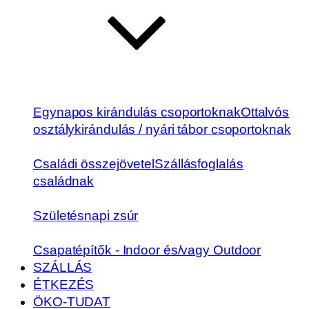
Egynapos kirándulás csoportoknak
Ottalvós
osztálykirándulás / nyári tábor csoportoknak
Családi összejövetel
Szállásfoglalás
családnak
Születésnapi zsúr
Csapatépítők - Indoor és/vagy Outdoor
SZÁLLÁS
ÉTKEZÉS
ÖKO-TUDAT