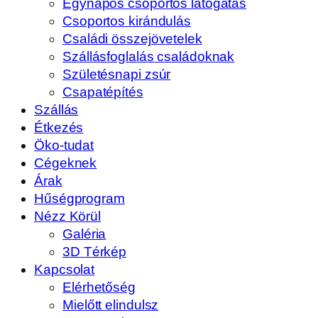
Egynapos csoportos látogatás
Csoportos kirándulás
Családi összejövetelek
Szállásfoglalás családoknak
Születésnapi zsúr
Csapatépítés
Szállás
Étkezés
Öko-tudat
Cégeknek
Árak
Hűségprogram
Nézz Körül
Galéria
3D Térkép
Kapcsolat
Elérhetőség
Mielőtt elindulsz