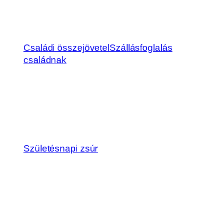
Családi összejövetel
Szállásfoglalás
családnak
Születésnapi zsúr