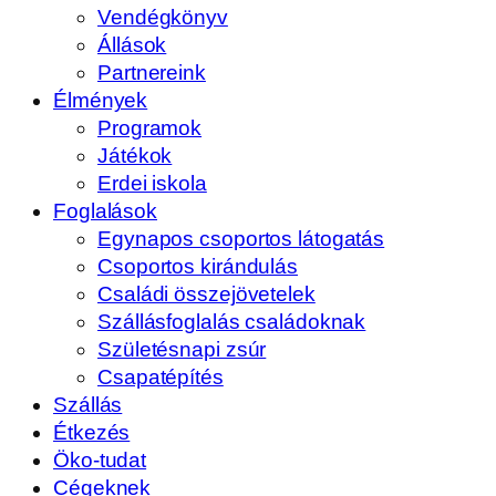
Vendégkönyv
Állások
Partnereink
Élmények
Programok
Játékok
Erdei iskola
Foglalások
Egynapos csoportos látogatás
Csoportos kirándulás
Családi összejövetelek
Szállásfoglalás családoknak
Születésnapi zsúr
Csapatépítés
Szállás
Étkezés
Öko-tudat
Cégeknek