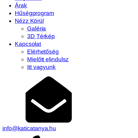
Árak
Hűségprogram
Nézz Körül
Galéria
3D Térkép
Kapcsolat
Elérhetőség
Mielőtt elindulsz
Itt vagyunk
info@katicatanya.hu