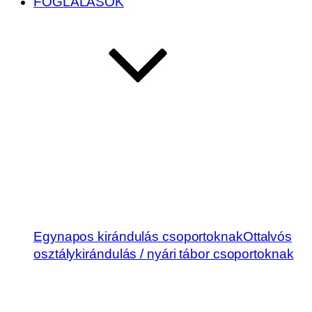
FOGLALÁSOK
Egynapos kirándulás csoportoknak
Ottalvós
osztálykirándulás / nyári tábor csoportoknak