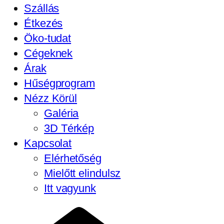
Szállás
Étkezés
Öko-tudat
Cégeknek
Árak
Hűségprogram
Nézz Körül
Galéria
3D Térkép
Kapcsolat
Elérhetőség
Mielőtt elindulsz
Itt vagyunk