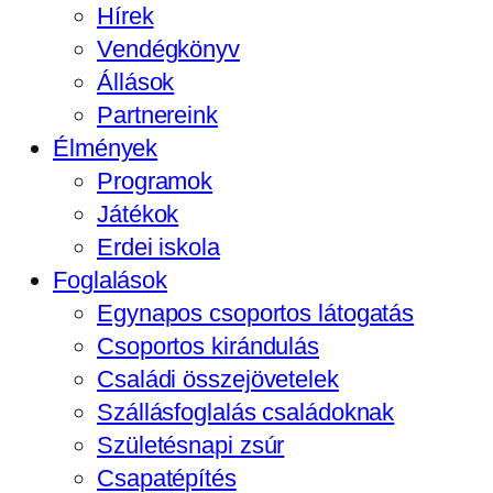
Hírek
Vendégkönyv
Állások
Partnereink
Élmények
Programok
Játékok
Erdei iskola
Foglalások
Egynapos csoportos látogatás
Csoportos kirándulás
Családi összejövetelek
Szállásfoglalás családoknak
Születésnapi zsúr
Csapatépítés