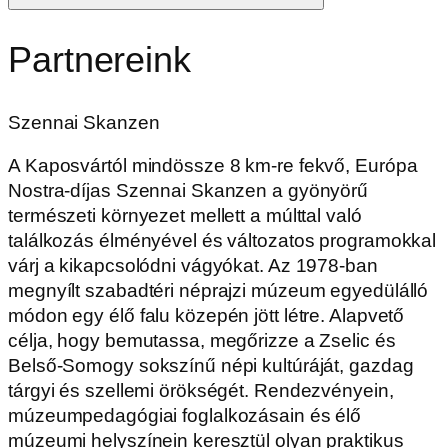
Partnereink
Szennai Skanzen
A Kaposvártól mindössze 8 km-re fekvő, Európa
Nostra-díjas Szennai Skanzen a gyönyörű
természeti környezet mellett a múlttal való
találkozás élményével és változatos programokkal
várj a kikapcsolódni vágyókat. Az 1978-ban
megnyílt szabadtéri néprajzi múzeum egyedülálló
módon egy élő falu közepén jött létre. Alapvető
célja, hogy bemutassa, megőrizze a Zselic és
Belső-Somogy sokszínű népi kultúráját, gazdag
tárgyi és szellemi örökségét. Rendezvényein,
múzeumpedagógiai foglalkozásain és élő
múzeumi helyszínein keresztül olyan praktikus