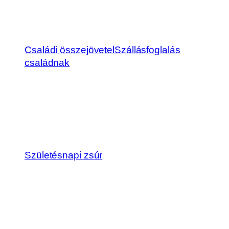
Családi összejövetel
Szállásfoglalás
családnak
Születésnapi zsúr