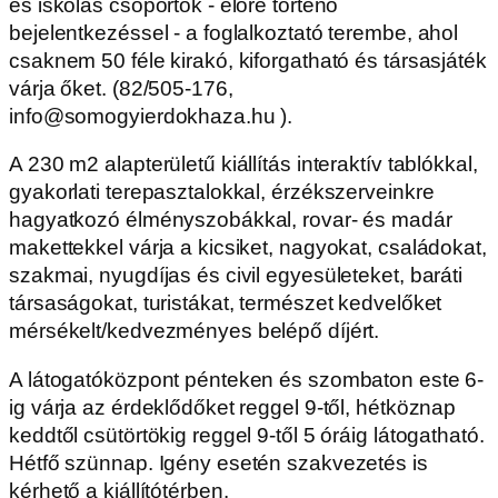
és iskolás csoportok - előre történő
bejelentkezéssel - a foglalkoztató terembe, ahol
csaknem 50 féle kirakó, kiforgatható és társasjáték
várja őket. (82/505-176,
info@somogyierdokhaza.hu ).
A 230 m2 alapterületű kiállítás interaktív tablókkal,
gyakorlati terepasztalokkal, érzékszerveinkre
hagyatkozó élményszobákkal, rovar- és madár
makettekkel várja a kicsiket, nagyokat, családokat,
szakmai, nyugdíjas és civil egyesületeket, baráti
társaságokat, turistákat, természet kedvelőket
mérsékelt/kedvezményes belépő díjért.
A látogatóközpont pénteken és szombaton este 6-
ig várja az érdeklődőket reggel 9-től, hétköznap
keddtől csütörtökig reggel 9-től 5 óráig látogatható.
Hétfő szünnap. Igény esetén szakvezetés is
kérhető a kiállítótérben.