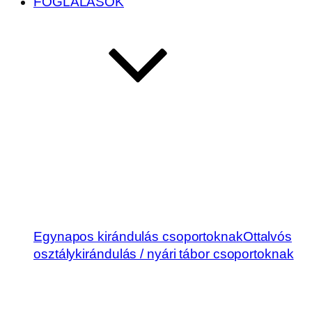
FOGLALÁSOK
Egynapos kirándulás csoportoknak
Ottalvós
osztálykirándulás / nyári tábor csoportoknak