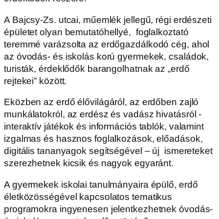
A Bajcsy-Zs. utcai, műemlék jellegű, régi erdészeti
épületet olyan bemutatóhellyé, foglalkoztató
teremmé varázsolta az erdőgazdálkodó cég, ahol
az óvodás- és iskolás korú gyermekek, családok,
turisták, érdeklődők barangolhatnak az „erdő
rejtekei” között.
Eközben az erdő élővilágáról, az erdőben zajló
munkálatokról, az erdész és vadász hivatásról -
interaktív játékok és információs tablók, valamint
izgalmas és hasznos foglalkozások, előadások,
digitális tananyagok segítségével – új ismereteket
szerezhetnek kicsik és nagyok egyaránt.
A gyermekek iskolai tanulmányaira épülő, erdő
életközösségével kapcsolatos tematikus
programokra ingyenesen jelentkezhetnek óvodás-