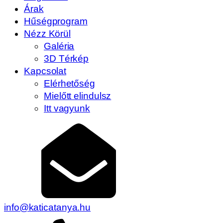
Árak
Hűségprogram
Nézz Körül
Galéria
3D Térkép
Kapcsolat
Elérhetőség
Mielőtt elindulsz
Itt vagyunk
info@katicatanya.hu