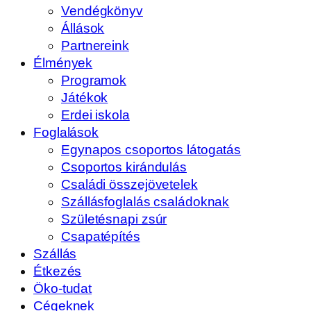
Vendégkönyv
Állások
Partnereink
Élmények
Programok
Játékok
Erdei iskola
Foglalások
Egynapos csoportos látogatás
Csoportos kirándulás
Családi összejövetelek
Szállásfoglalás családoknak
Születésnapi zsúr
Csapatépítés
Szállás
Étkezés
Öko-tudat
Cégeknek