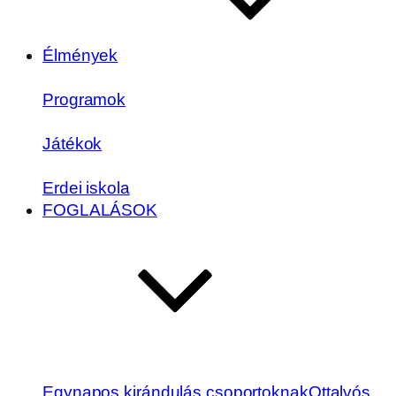
Élmények
Programok
Játékok
Erdei iskola
FOGLALÁSOK
Egynapos kirándulás csoportoknak
Ottalvós