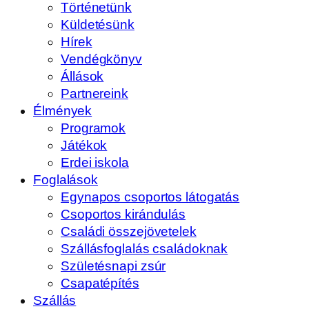
Történetünk
Küldetésünk
Hírek
Vendégkönyv
Állások
Partnereink
Élmények
Programok
Játékok
Erdei iskola
Foglalások
Egynapos csoportos látogatás
Csoportos kirándulás
Családi összejövetelek
Szállásfoglalás családoknak
Születésnapi zsúr
Csapatépítés
Szállás