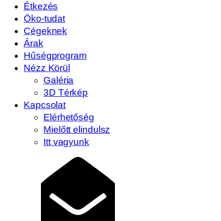
Étkezés
Öko-tudat
Cégeknek
Árak
Hűségprogram
Nézz Körül
Galéria
3D Térkép
Kapcsolat
Elérhetőség
Mielőtt elindulsz
Itt vagyunk