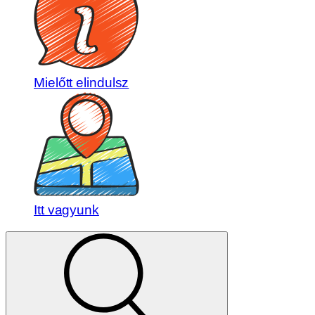
Mielőtt elindulsz
Itt vagyunk