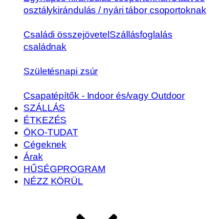
osztálykirándulás / nyári tábor csoportoknak
Családi összejövetel
Szállásfoglalás
családnak
Születésnapi zsúr
Csapatépítők - Indoor és/vagy Outdoor
SZÁLLÁS
ÉTKEZÉS
ÖKO-TUDAT
Cégeknek
Árak
HŰSÉGPROGRAM
NÉZZ KÖRÜL