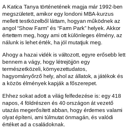
A Katica Tanya történetének magja már 1992-ben
megszületett, amikor egy londoni MBA-kurzus
mellett testközelből láttam, hogyan működnek az
angol “Show Farm” és “Farm Park” helyek. Akkor
értettem meg, hogy ami ott különleges élmény, az
nálunk is lehet érték, ha jól mutatjuk meg.
Ahogy a hazai vidék is változott, egyre erősebb lett
bennem a vágy, hogy létrejöjjön egy
természetközeli, környezettudatos,
hagyományőrző hely, ahol az állatok, a játékok és
a közös élmények kapják a főszerepet.
Ehhez sokat adott a világ felfedezése is: egy 418
napos, 4 földrészen és 40 országon át vezető
utazás megerősített abban, hogy érdemes valami
olyat építeni, ami túlmutat önmagán, és valódi
értéket ad a családoknak.