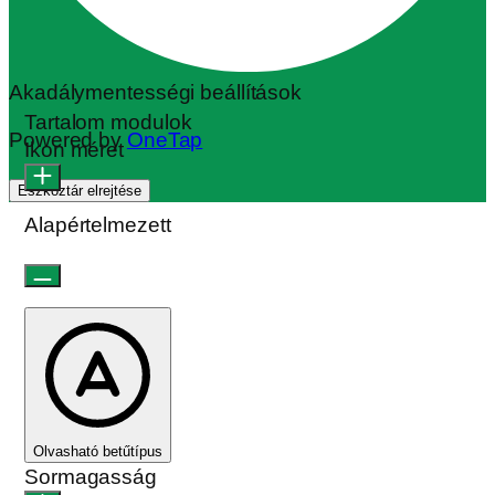
Akadálymentességi beállítások
Tartalom modulok
Powered by
OneTap
Ikon méret
Eszköztár elrejtése
Alapértelmezett
Olvasható betűtípus
Sormagasság