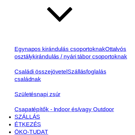
Egynapos kirándulás csoportoknak
Ottalvós
osztálykirándulás / nyári tábor csoportoknak
Családi összejövetel
Szállásfoglalás
családnak
Születésnapi zsúr
Csapatépítők - Indoor és/vagy Outdoor
SZÁLLÁS
ÉTKEZÉS
ÖKO-TUDAT