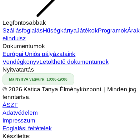
Legfontosabbak
Szállásfoglalás
Hűségkártya
Játékok
Programok
Árak
elindulsz
Dokumentumok
Európai Uniós pályázataink
Vendégkönyv
Letölthető dokumentumok
Nyitvatartás
Ma NYITVA vagyunk:
10:00-19:00
© 2026 Katica Tanya Élményközpont. | Minden jog
fenntartva.
ÁSZF
Adatvédelem
Impresszum
Foglalási feltételek
Készítette: