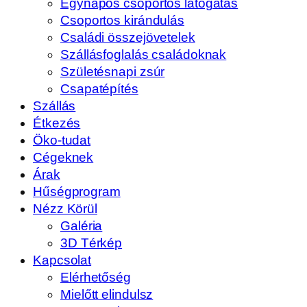
Egynapos csoportos látogatás
Csoportos kirándulás
Családi összejövetelek
Szállásfoglalás családoknak
Születésnapi zsúr
Csapatépítés
Szállás
Étkezés
Öko-tudat
Cégeknek
Árak
Hűségprogram
Nézz Körül
Galéria
3D Térkép
Kapcsolat
Elérhetőség
Mielőtt elindulsz