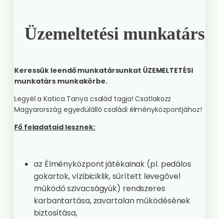
Üzemeltetési munkatárs
Keressük leendő munkatársunkat ÜZEMELTETÉSI
munkatárs munkakörbe.
Legyél a Katica Tanya család tagja! Csatlakozz
Magyarország egyedülálló családi élményközpontjához!
Fő feladataid lesznek:
az Élményközpont játékainak (pl. pedálos
gokartok, vízibiciklik, sűrített levegővel
működő szivacságyúk) rendszeres
karbantartása, zavartalan működésének
biztosítása,