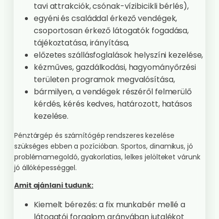
tavi attrakciók, csónak-vízibicikli bérlés),
egyéni és családdal érkező vendégek,
csoportosan érkező látogatók fogadása,
tájékoztatása, irányítása,
előzetes szállásfoglalások helyszíni kezelése,
kézműves, gazdálkodási, hagyományőrzési
területen programok megvalósítása,
bármilyen, a vendégek részéről felmerülő
kérdés, kérés kedves, határozott, hatásos
kezelése.
Pénztárgép és számítógép rendszeres kezelése
szükséges ebben a pozícióban. Sportos, dinamikus, jó
problémamegoldó, gyakorlatias, lelkes jelölteket várunk
jó állóképességgel.
Amit ajánlani tudunk:
Kiemelt bérezés: a fix munkabér mellé a
látogatói forgalom arányában jutalékot