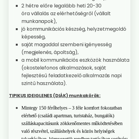
2 hétre előre legalább heti 20-30
óra vállalás az elérhetőségről (vállalt
munkanapok),
jó kommunikációs készség, helyzetmegoldó
képesség,
saját magaddal szembeni igényesség
(megjelenés, ápoltság),
a mobil kommunikációs eszközök használata
(okostelefonos alkalmazások, saját
fejlesztésű feladatkezelő alkalmazás napi
szintű használata).
TIPIKUS IDEIGLENES (DIÁK) munkakörök:
Mintegy 150 férőhelyes – 3 féle komfort fokozatban
elérhető (családi apartman, turistaház, bungalók)
szálláskapacitásunk zökkenőmentes működtetésében
való részvétel, szálláshelyek és közös helyiségek
takarításában, környezetük rendben tartásában segítség: