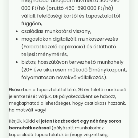
meghaladó: átlagban havi nettó 300-390
000 Ft/hó (bruttó 450-590 000 Ft/hó)
vállalt felelősségi körtől és tapasztalattól
függően,
családias munkatársi viszony,
magasfokon digitalizált munkaszervezés
(Feladatkezelő applikáció) és átlátható
teljesítménymérés,
biztos, hosszútávon tervezhető munkahely
(20+ éve sikeresen működő Élményközpont,
folyamatosan növekvő vállalkozás).
Elsősorban a tapasztalattal bíró, 26 év feletti munkaerő
jelentkezését várjuk, DE pályakezdőként se habozz,
megkaphatod a lehetőséget, hogy csatlakozz hozzánk,
ha motivált vagy!
Kérjük, küldd el
jelentkezésedet egy néhány soros
bemutatkozással
(pályázott munkakörhöz
kapcsolódó tapasztalatok és/vagy végzettség,