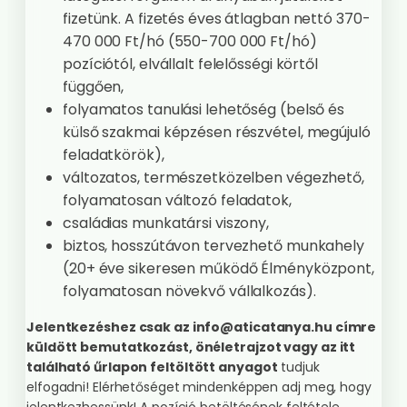
fizetünk. A fizetés éves átlagban nettó 370-
470 000 Ft/hó (550-700 000 Ft/hó)
pozíciótól, elvállalt felelősségi körtől
függően,
folyamatos tanulási lehetőség (belső és
külső szakmai képzésen részvétel, megújuló
feladatkörök),
változatos, természetközelben végezhető,
folyamatosan változó feladatok,
családias munkatársi viszony,
biztos, hosszútávon tervezhető munkahely
(20+ éve sikeresen működő Élményközpont,
folyamatosan növekvő vállalkozás).
Jelentkezéshez csak az info@aticatanya.hu címre
küldött bemutatkozást, önéletrajzot vagy az itt
található űrlapon
feltöltött anyagot
tudjuk
elfogadni! Elérhetőséget mindenképpen adj meg, hogy