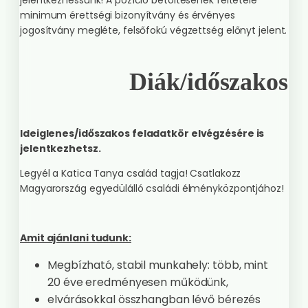
jelentkezhessünk! A pozíció betöltésének feltétele
minimum érettségi bizonyítvány és érvényes
jogosítvány megléte, felsőfokú végzettség előnyt jelent.
Diák/időszakos
Ideiglenes/időszakos feladatkör elvégzésére is
jelentkezhetsz.
Legyél a Katica Tanya család tagja! Csatlakozz
Magyarország egyedülálló családi élményközpontjához!
Amit ajánlani tudunk:
Megbízható, stabil munkahely: több, mint
20 éve eredményesen működünk,
elvárásokkal összhangban lévő bérezés