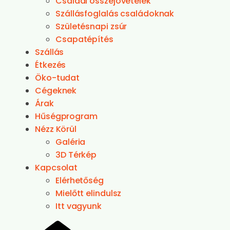
Családi összejövetelek
Szállásfoglalás családoknak
Születésnapi zsúr
Csapatépítés
Szállás
Étkezés
Öko-tudat
Cégeknek
Árak
Hűségprogram
Nézz Körül
Galéria
3D Térkép
Kapcsolat
Elérhetőség
Mielőtt elindulsz
Itt vagyunk