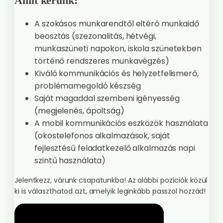
Amit kérünk:
A szokásos munkarendtől eltérő munkaidő
beosztás (szezonalitás, hétvégi,
munkaszüneti napokon, iskola szünetekben
történő rendszeres munkavégzés)
Kiváló kommunikációs és helyzetfelismerő,
problémamegoldó készség
Saját magaddal szembeni igényesség
(megjelenés, ápoltság)
A mobil kommunikációs eszközök használata
(okostelefonos alkalmazások, saját
fejlesztésű feladatkezelő alkalmazás napi
szintű használata)
Jelentkezz, várunk csapatunkba! Az alábbi pozíciók közül
ki is választhatod azt, amelyik leginkább passzol hozzád!