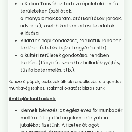
a Katica Tanyához tartozó épületekben és
területeken (szállások,
élményelemek,karám, drótkerítések, járdák,
udvarok), kisebb karbantartási feladatok
ellátása,
Állataink napi gondozása, területük rendben
tartása (etetés, fejés, trágyázás, stb),
a kültéri területek gondozása, rendben
tartása (fűnyírás, szelektív hulladékgyűjtés,
tűzifa betermelés, stb.).
Korszerű gépek, eszközök állnak rendelkezésre a gondos
munkavégzéshez, szakmai oktatást biztosítunk.
Amit ajánlani tudunk:
Kiemelt bérezés: az egész éves fix munkabér
mellé a látogatói forgalom arányában
jutalékot fizetünk. A fizetés átlagot