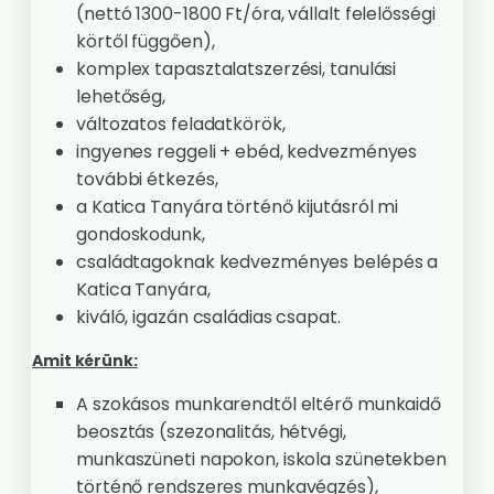
(nettó 1300-1800 Ft/óra, vállalt felelősségi
körtől függően),
komplex tapasztalatszerzési, tanulási
lehetőség,
változatos feladatkörök,
ingyenes reggeli + ebéd, kedvezményes
további étkezés,
a Katica Tanyára történő kijutásról mi
gondoskodunk,
családtagoknak kedvezményes belépés a
Katica Tanyára,
kiváló, igazán családias csapat.
Amit kérünk:
A szokásos munkarendtől eltérő munkaidő
beosztás (szezonalitás, hétvégi,
munkaszüneti napokon, iskola szünetekben
történő rendszeres munkavégzés),