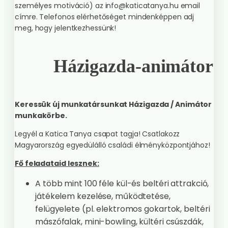
személyes motiváció) az info@katicatanya.hu email
címre. Telefonos elérhetőséget mindenképpen adj
meg, hogy jelentkezhessünk!
Házigazda-animátor
Keressük új munkatársunkat Házigazda / Animátor
munkakörbe.
Legyél a Katica Tanya csapat tagja! Csatlakozz
Magyarország egyedülálló családi élményközpontjához!
Fő feladataid lesznek:
A több mint 100 féle kül-és beltéri attrakció,
játékelem kezelése, működtetése,
felügyelete (pl. elektromos gokartok, beltéri
mászófalak, mini-bowling, kültéri csúszdák,