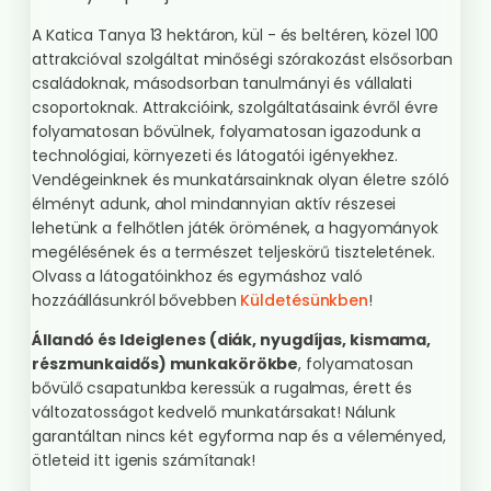
A Katica Tanya 13 hektáron, kül - és beltéren, közel 100
attrakcióval szolgáltat minőségi szórakozást elsősorban
családoknak, másodsorban tanulmányi és vállalati
csoportoknak. Attrakcióink, szolgáltatásaink évről évre
folyamatosan bővülnek, folyamatosan igazodunk a
technológiai, környezeti és látogatói igényekhez.
Vendégeinknek és munkatársainknak olyan életre szóló
élményt adunk, ahol mindannyian aktív részesei
lehetünk a felhőtlen játék örömének, a hagyományok
megélésének és a természet teljeskörű tiszteletének.
Olvass a látogatóinkhoz és egymáshoz való
hozzáállásunkról bővebben
Küldetésünkben
!
Állandó és Ideiglenes (diák, nyugdíjas, kismama,
részmunkaidős) munkakörökbe
, folyamatosan
bővülő csapatunkba keressük a rugalmas, érett és
változatosságot kedvelő munkatársakat! Nálunk
garantáltan nincs két egyforma nap és a véleményed,
ötleteid itt igenis számítanak!