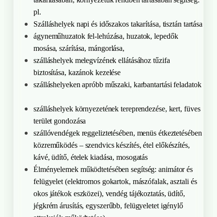
pl.
Szálláshelyek napi és időszakos takarítása, tisztán tartása
ágyneműhuzatok fel-lehúzása, huzatok, lepedők
mosása, szárítása, mángorlása,
szálláshelyek melegvízének ellátásához tűzifa
biztosítása, kazánok kezelése
szálláshelyeken apróbb műszaki, karbantartási feladatok
szálláshelyek környezetének tereprendezése, kert, füves
terület gondozása
szállóvendégek reggeliztetésében, menüs étkeztetésében
közreműködés – szendvics készítés, étel előkészítés,
kávé, üdítő, ételek kiadása, mosogatás
Élményelemek működtetésében segítség: animátor és
felügyelet (elektromos gokartok, mászófalak, asztali és
okos játékok eszközei), vendég tájékoztatás, üdítő,
jégkrém árusítás, egyszerűbb, felügyeletet igénylő