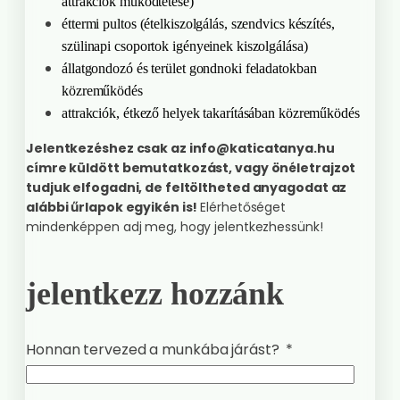
attrakciók működtetése)
éttermi pultos (ételkiszolgálás, szendvics készítés,
szülinapi csoportok igényeinek kiszolgálása)
állatgondozó és terület gondnoki feladatokban
közreműködés
attrakciók, étkező helyek takarításában közreműködés
Jelentkezéshez csak az info@katicatanya.hu
címre küldött bemutatkozást, vagy önéletrajzot
tudjuk elfogadni, de feltöltheted anyagodat az
alábbi űrlapok egyikén is!
Elérhetőséget
mindenképpen adj meg, hogy jelentkezhessünk!
jelentkezz hozzánk
Honnan tervezed a munkába járást?