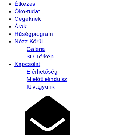
Étkezés
Öko-tudat
Cégeknek
Árak
Hűségprogram
Nézz Körül
Galéria
3D Térkép
Kapcsolat
Elérhetőség
Mielőtt elindulsz
Itt vagyunk