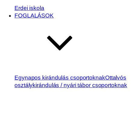
Erdei iskola
FOGLALÁSOK
Egynapos kirándulás csoportoknak
Ottalvós
osztálykirándulás / nyári tábor csoportoknak