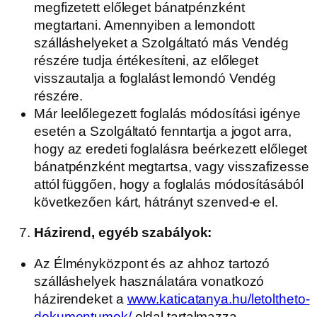
megfizetett előleget bánatpénzként
megtartani. Amennyiben a lemondott
szálláshelyeket a Szolgáltató más Vendég
részére tudja értékesíteni, az előleget
visszautalja a foglalást lemondó Vendég
részére.
Már leelőlegezett foglalás módosítási igénye
esetén a Szolgáltató fenntartja a jogot arra,
hogy az eredeti foglalásra beérkezett előleget
bánatpénzként megtartsa, vagy visszafizesse
attól függően, hogy a foglalás módosításából
következően kárt, hátrányt szenved-e el.
Házirend, egyéb szabályok:
Az Élményközpont és az ahhoz tartozó
szálláshelyek használatára vonatkozó
házirendeket a
www.katicatanya.hu/letoltheto-
dokumentumok/
oldal tartalmazza.