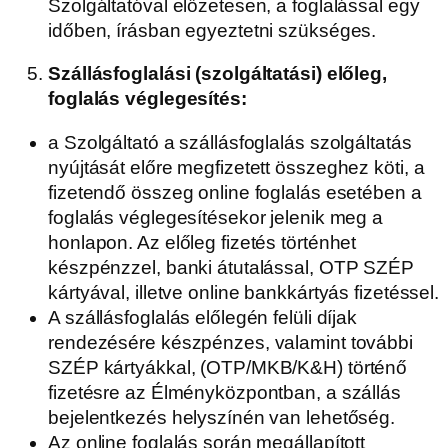
Szolgáltatóval előzetesen, a foglalással egy
időben, írásban egyeztetni szükséges.
Szállásfoglalási (szolgáltatási) előleg,
foglalás véglegesítés:
a Szolgáltató a szállásfoglalás szolgáltatás
nyújtását előre megfizetett összeghez köti, a
fizetendő összeg online foglalás esetében a
foglalás véglegesítésekor jelenik meg a
honlapon. Az előleg fizetés történhet
készpénzzel, banki átutalással, OTP SZÉP
kártyával, illetve online bankkártyás fizetéssel.
A szállásfoglalás előlegén felüli díjak
rendezésére készpénzes, valamint további
SZÉP kártyákkal, (OTP/MKB/K&H) történő
fizetésre az Élményközpontban, a szállás
bejelentkezés helyszínén van lehetőség.
Az online foglalás során megállapított