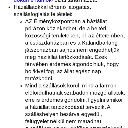
Háziállatokkal történő látogatás,
szállásfoglalás feltételei:
AZ Élményközpontban a háziállat
pórázon közlekedhet, de a beltéri
közösségi területeken, pl. az étteremben,
a csúszdaházban és a Kalandbarlang
játszóházban sajnos nem engedhetjük
meg háziállat tartózkodását. Ezek
fényében érdemes átgondolniuk, hogy
hol/kivel fog az állat egész nap
tartózkodni.
Mind a szállások körül, mind a farmon
előfordulhatnak szabadon mozgó állatok,
erre is érdemes gondolni, figyelni amikor
a háziállat tartózkodását tervezik. A
szálláshelyen bezárva egyedül,
felügyelet nélkül nem maradhat.