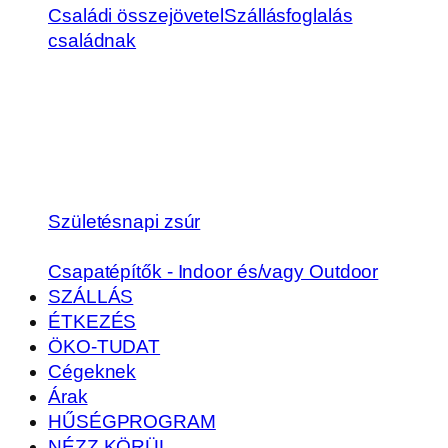
Családi összejövetel
Szállásfoglalás
családnak
Születésnapi zsúr
Csapatépítők - Indoor és/vagy Outdoor
SZÁLLÁS
ÉTKEZÉS
ÖKO-TUDAT
Cégeknek
Árak
HŰSÉGPROGRAM
NÉZZ KÖRÜL