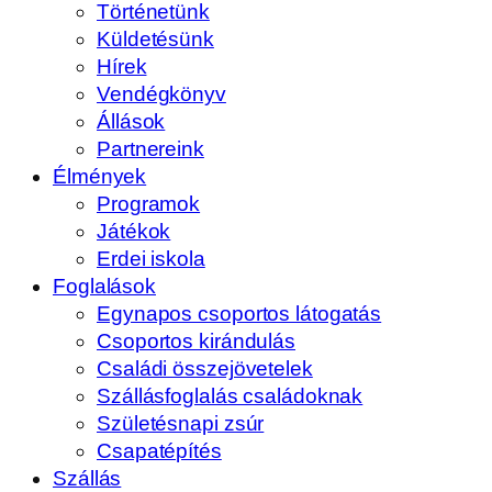
Történetünk
Küldetésünk
Hírek
Vendégkönyv
Állások
Partnereink
Élmények
Programok
Játékok
Erdei iskola
Foglalások
Egynapos csoportos látogatás
Csoportos kirándulás
Családi összejövetelek
Szállásfoglalás családoknak
Születésnapi zsúr
Csapatépítés
Szállás