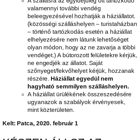
A szállásra az egyidejűleg ott tartózkodó
valamennyi további vendég
beleegyezésével hozhatják a háziállatot.
(közösségi szálláshelyen – turistaházban
– történő tartózkodás esetén a háziállat
elhelyezésére nem látunk lehetőséget
olyan módon, hogy az ne zavarja a többi
vendéget.) A bútorozott felületekre kérjük,
ne engedjék az állatot. Saját
szőnyeget/fekvőhelyet kérjük, hozzanak
részére.
Háziállat egyedül nem
hagyható semmilyen szálláshelyen.
A háziállat ürülékének összeszedésére
ugyanazok a szabályok érvényesek,
mint közterületen.
Kelt: Patca, 2020. február 1