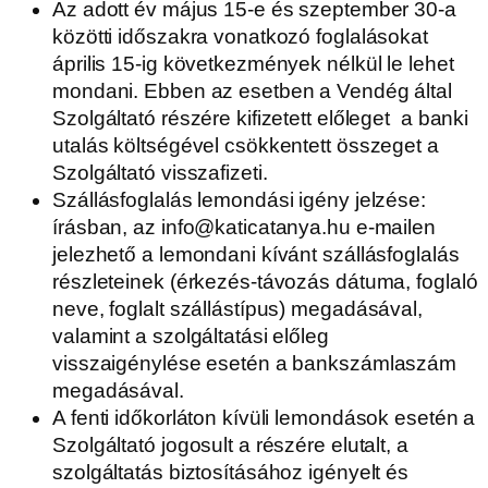
Az adott év május 15-e és szeptember 30-a
közötti időszakra vonatkozó foglalásokat
április 15-ig következmények nélkül le lehet
mondani. Ebben az esetben a Vendég által
Szolgáltató részére kifizetett előleget a banki
utalás költségével csökkentett összeget a
Szolgáltató visszafizeti.
Szállásfoglalás lemondási igény jelzése:
írásban, az info@katicatanya.hu e-mailen
jelezhető a lemondani kívánt szállásfoglalás
részleteinek (érkezés-távozás dátuma, foglaló
neve, foglalt szállástípus) megadásával,
valamint a szolgáltatási előleg
visszaigénylése esetén a bankszámlaszám
megadásával.
A fenti időkorláton kívüli lemondások esetén a
Szolgáltató jogosult a részére elutalt, a
szolgáltatás biztosításához igényelt és