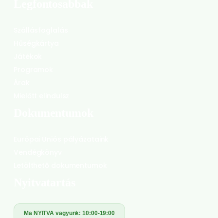
Legfontosabbak
Szállásfoglalás
Hűségkártya
Játékok
Programok
Árak
Mielőtt elindulsz
Dokumentumok
Európai Uniós pályázataink
Vendégkönyv
Letölthető dokumentumok
Nyitvatartás
Ma NYITVA vagyunk:
10:00-19:00