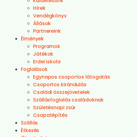
Küldetésünk
Hírek
Vendégkönyv
Állások
Partnereink
Élmények
Programok
Játékok
Erdei iskola
Foglalások
Egynapos csoportos látogatás
Csoportos kirándulás
Családi összejövetelek
Szállásfoglalás családoknak
Születésnapi zsúr
Csapatépítés
Szállás
Étkezés