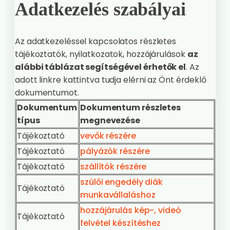
Adatkezelés szabályai
Az adatkezeléssel kapcsolatos részletes
tájékoztatók, nyilatkozatok, hozzájárulások
az
alábbi táblázat segítségével érhetők el
. Az
adott linkre kattintva tudja elérni az Önt érdeklő
dokumentumot.
Dokumentum
Dokumentum részletes
típus
megnevezése
Tájékoztató
vevők részére
Tájékoztató
pályázók részére
Tájékoztató
szállítók részére
szülői engedély diák
Tájékoztató
munkavállaláshoz
hozzájárulás kép-, videó
Tájékoztató
felvétel készítéshez