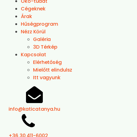
Öko-tudat
Cégeknek
Árak
Hűségprogram
Nézz Körül
Galéria
3D Térkép
Kapcsolat
Elérhetőség
Mielőtt elindulsz
Itt vagyunk
info@katicatanya.hu
+36 30 411-6002