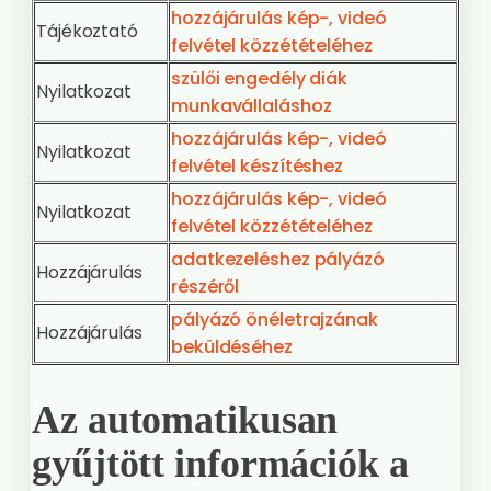
hozzájárulás kép-, videó
Tájékoztató
felvétel közzétételéhez
szülői engedély diák
Nyilatkozat
munkavállaláshoz
hozzájárulás kép-, videó
Nyilatkozat
felvétel készítéshez
hozzájárulás kép-, videó
Nyilatkozat
felvétel közzétételéhez
adatkezeléshez pályázó
Hozzájárulás
részéről
pályázó önéletrajzának
Hozzájárulás
beküldéséhez
Az automatikusan
gyűjtött információk a