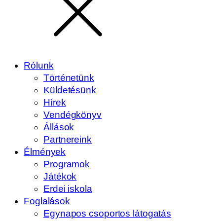
Rólunk
Történetünk
Küldetésünk
Hírek
Vendégkönyv
Állások
Partnereink
Élmények
Programok
Játékok
Erdei iskola
Foglalások
Egynapos csoportos látogatás