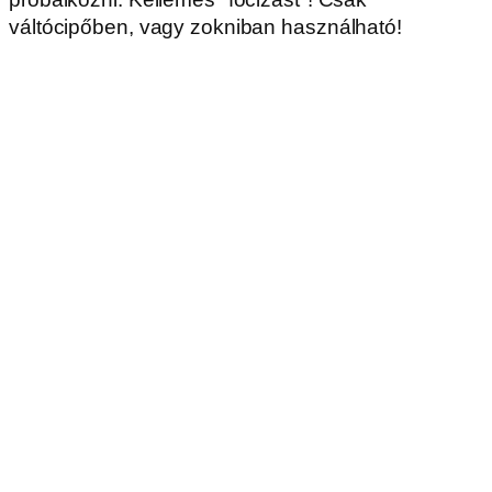
Pörgesd meg a kereket, tekergesd a testedet:)!