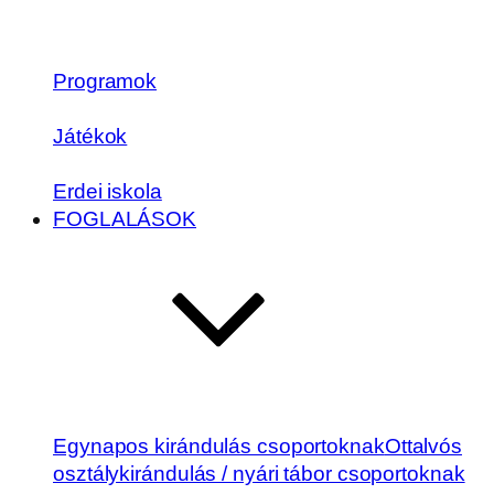
Programok
Játékok
Erdei iskola
FOGLALÁSOK
Egynapos kirándulás csoportoknak
Ottalvós
osztálykirándulás / nyári tábor csoportoknak