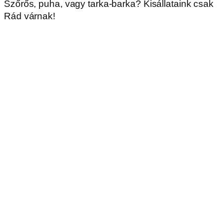
Szőrős, puha, vagy tarka-barka? Kisállataink csak
Rád várnak!
Tehénfejés
Használható:
egész évben
,
belépőjeggyel
használható
A tej nem a boltok polcain terem… hús, vér élő
állatok adják nekünk a gondoskodásért,
szeretetért cserébe. Ha bátor vagy, Te magad is
kipróbálhatod hozzáértő állatgondozóink
segítségével.
Csak szállóvendégeink részére biztosított
programként a reggeli fejés,előzetes
bejelentkezést követően.