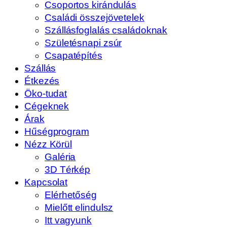
Csoportos kirándulás
Családi összejövetelek
Szállásfoglalás családoknak
Születésnapi zsúr
Csapatépítés
Szállás
Étkezés
Öko-tudat
Cégeknek
Árak
Hűségprogram
Nézz Körül
Galéria
3D Térkép
Kapcsolat
Elérhetőség
Mielőtt elindulsz
Itt vagyunk