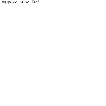
vigyázz, kész, tűz!