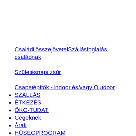
Családi összejövetel
Szállásfoglalás
családnak
Születésnapi zsúr
Csapatépítők - Indoor és/vagy Outdoor
SZÁLLÁS
ÉTKEZÉS
ÖKO-TUDAT
Cégeknek
Árak
HŰSÉGPROGRAM