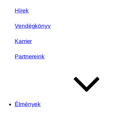
Hírek
Vendégkönyv
Karrier
Partnereink
Élmények