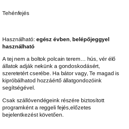
célzott lövéssel. Körönként 5 lehetőséged van
próbálkozni. Kellemes "focizást"! Csak
váltócipőben, vagy zokniban használható!