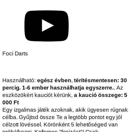
Twister
Használható:
egész évben
,
különdíjas:
Térítésmentesen 30 percig 1-4
ember használhatja egyszerre
. Az eszközökért
kauciót kérünk,
a kaució összege: 5 000 Ft
Piros? Sárga? Kék? Bal láb, vagy jobb kéz?