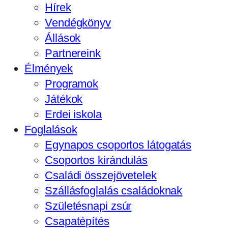
Hírek
Vendégkönyv
Állások
Partnereink
Élmények
Programok
Játékok
Erdei iskola
Foglalások
Egynapos csoportos látogatás
Csoportos kirándulás
Családi összejövetelek
Szállásfoglalás családoknak
Születésnapi zsúr
Csapatépítés