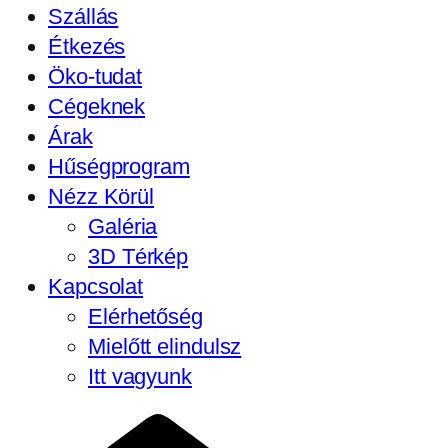
Szállás
Étkezés
Öko-tudat
Cégeknek
Árak
Hűségprogram
Nézz Körül
Galéria
3D Térkép
Kapcsolat
Elérhetőség
Mielőtt elindulsz
Itt vagyunk