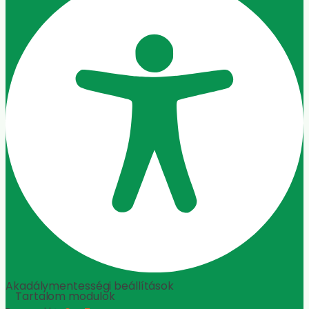
Akadálymentességi beállítások
Tartalom modulok