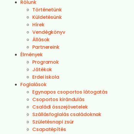
Rólunk
Történetünk
Küldetésünk
Hírek
Vendégkönyv
Állások
Partnereink
Élmények
Programok
Játékok
Erdei iskola
Foglalások
Egynapos csoportos látogatás
Csoportos kirándulás
Családi összejövetelek
Szállásfoglalás családoknak
Születésnapi zsúr
Csapatépítés