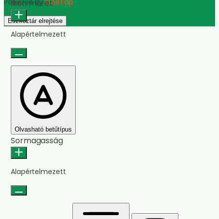
Powered by
OneTap
Ikon méret
Eszköztár elrejtése
Alapértelmezett
Olvasható betűtípus
Sormagasság
Alapértelmezett