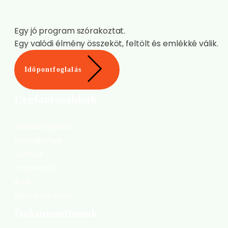
Egy jó program szórakoztat.
Egy valódi élmény összeköt, feltölt és emlékké válik.
Időpontfoglalás
Legfontosabbak
Szállásfoglalás
Hűségkártya
Játékok
Programok
Árak
Mielőtt elindulsz
Dokumentumok