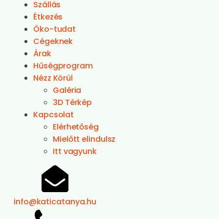
Szállás
Étkezés
Öko-tudat
Cégeknek
Árak
Hűségprogram
Nézz Körül
Galéria
3D Térkép
Kapcsolat
Elérhetőség
Mielőtt elindulsz
Itt vagyunk
info@katicatanya.hu