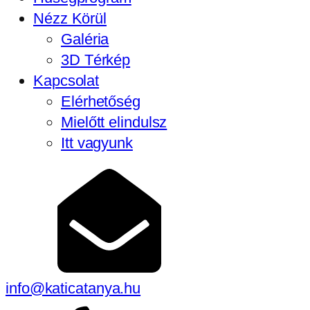
Nézz Körül
Galéria
3D Térkép
Kapcsolat
Elérhetőség
Mielőtt elindulsz
Itt vagyunk
info@katicatanya.hu