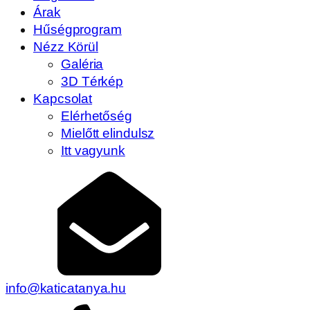
Árak
Hűségprogram
Nézz Körül
Galéria
3D Térkép
Kapcsolat
Elérhetőség
Mielőtt elindulsz
Itt vagyunk
info@katicatanya.hu