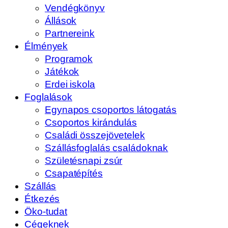
Vendégkönyv
Állások
Partnereink
Élmények
Programok
Játékok
Erdei iskola
Foglalások
Egynapos csoportos látogatás
Csoportos kirándulás
Családi összejövetelek
Szállásfoglalás családoknak
Születésnapi zsúr
Csapatépítés
Szállás
Étkezés
Öko-tudat
Cégeknek