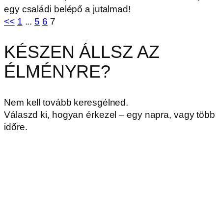
egy családi belépő a jutalmad!
<<
1
...
5
6
7
KÉSZEN ÁLLSZ AZ
ÉLMÉNYRE?
Nem kell tovább keresgélned.
Válaszd ki, hogyan érkezel – egy napra, vagy több
időre.