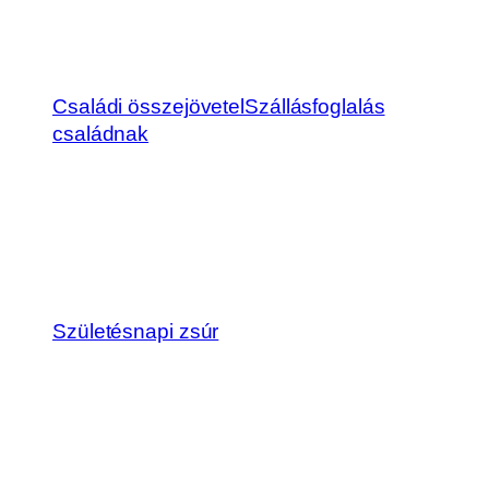
Családi összejövetel
Szállásfoglalás
családnak
Születésnapi zsúr