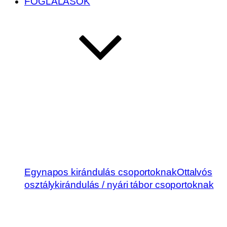
FOGLALÁSOK
Egynapos kirándulás csoportoknak
Ottalvós
osztálykirándulás / nyári tábor csoportoknak