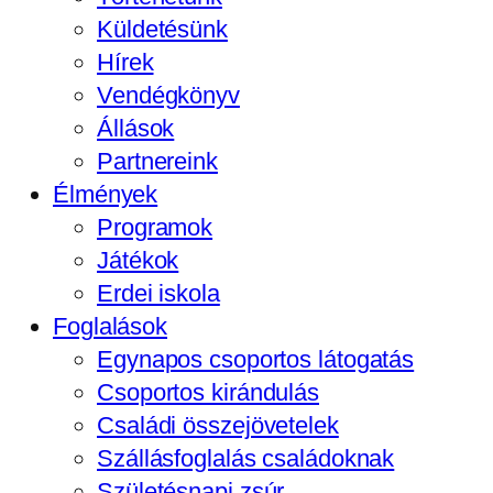
Küldetésünk
Hírek
Vendégkönyv
Állások
Partnereink
Élmények
Programok
Játékok
Erdei iskola
Foglalások
Egynapos csoportos látogatás
Csoportos kirándulás
Családi összejövetelek
Szállásfoglalás családoknak
Születésnapi zsúr