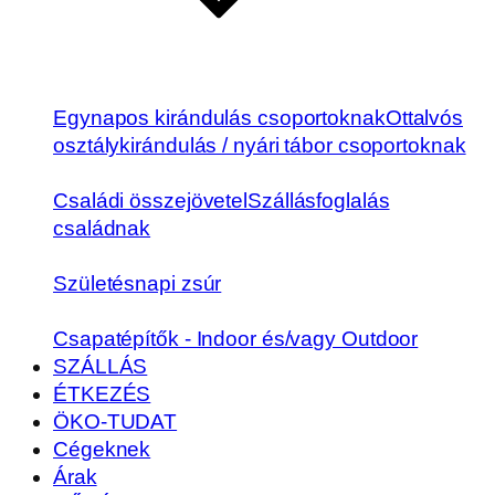
Egynapos kirándulás csoportoknak
Ottalvós
osztálykirándulás / nyári tábor csoportoknak
Családi összejövetel
Szállásfoglalás
családnak
Születésnapi zsúr
Csapatépítők - Indoor és/vagy Outdoor
SZÁLLÁS
ÉTKEZÉS
ÖKO-TUDAT
Cégeknek
Árak