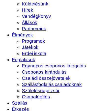
Küldetésünk
Hírek
Vendégkönyv
Állások
Partnereink
Élmények
Programok
Játékok
Erdei iskola
Foglalások
Egynapos csoportos látogatás
Csoportos kirándulás
Családi összejövetelek
Szállásfoglalás családoknak
Születésnapi zsúr
Csapatépítés
Szállás
Étkezés