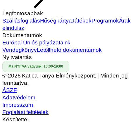
Legfontosabbak
Szállásfoglalás
Hűségkártya
Játékok
Programok
Árak
elindulsz
Dokumentumok
Európai Uniós pályázataink
Vendégkönyv
Letölthető dokumentumok
Nyitvatartás
Ma NYITVA vagyunk:
10:00-19:00
© 2026 Katica Tanya Élményközpont. | Minden jog
fenntartva.
ÁSZF
Adatvédelem
Impresszum
Foglalási feltételek
Készítette: