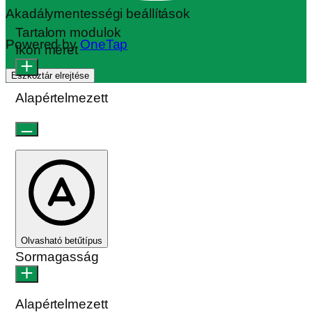
Akadálymentességi beállítások
Tartalom modulok
Powered by
OneTap
Ikon méret
Eszköztár elrejtése
Alapértelmezett
Olvasható betűtípus
Sormagasság
Alapértelmezett