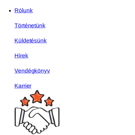
Rólunk
Történetünk
Küldetésünk
Hírek
Vendégkönyv
Karrier