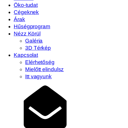
Öko-tudat
Cégeknek
Árak
Hűségprogram
Nézz Körül
Galéria
3D Térkép
Kapcsolat
Elérhetőség
Mielőtt elindulsz
Itt vagyunk