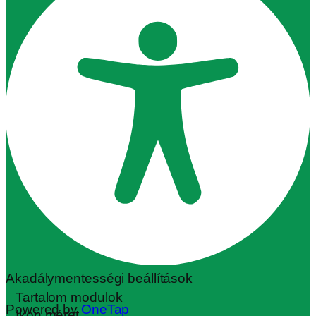
Akadálymentességi beállítások
Tartalom modulok
Powered by
OneTap
Ikon méret