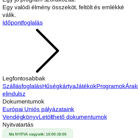
Egy valódi élmény összeköt, feltölt és emlékké
válik.
Időpontfoglalás
Legfontosabbak
Szállásfoglalás
Hűségkártya
Játékok
Programok
Árak
elindulsz
Dokumentumok
Európai Uniós pályázataink
Vendégkönyv
Letölthető dokumentumok
Nyitvatartás
Ma NYITVA vagyunk:
10:00-19:00