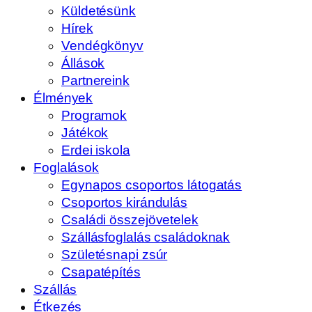
Küldetésünk
Hírek
Vendégkönyv
Állások
Partnereink
Élmények
Programok
Játékok
Erdei iskola
Foglalások
Egynapos csoportos látogatás
Csoportos kirándulás
Családi összejövetelek
Szállásfoglalás családoknak
Születésnapi zsúr
Csapatépítés
Szállás
Étkezés