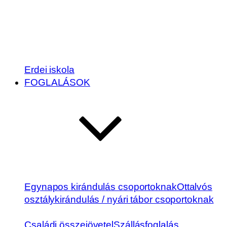
Erdei iskola
FOGLALÁSOK
Egynapos kirándulás csoportoknak
Ottalvós
osztálykirándulás / nyári tábor csoportoknak
Családi összejövetel
Szállásfoglalás