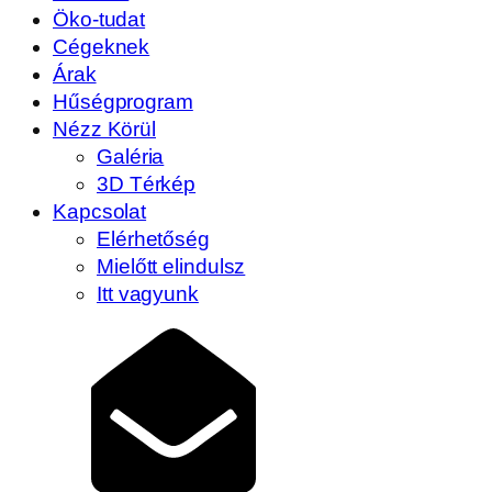
Öko-tudat
Cégeknek
Árak
Hűségprogram
Nézz Körül
Galéria
3D Térkép
Kapcsolat
Elérhetőség
Mielőtt elindulsz
Itt vagyunk