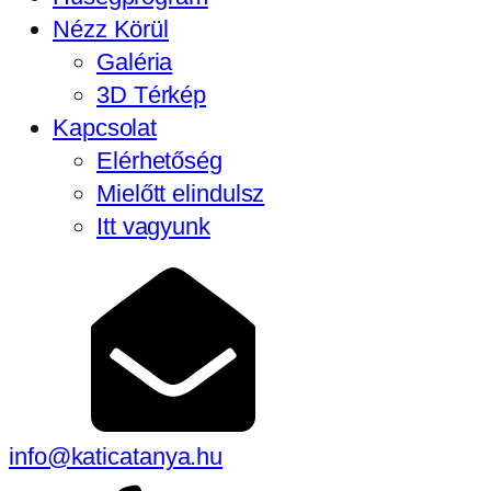
Nézz Körül
Galéria
3D Térkép
Kapcsolat
Elérhetőség
Mielőtt elindulsz
Itt vagyunk
info@katicatanya.hu