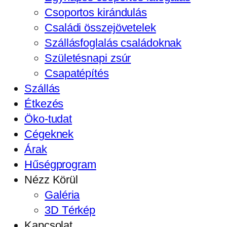
Csoportos kirándulás
Családi összejövetelek
Szállásfoglalás családoknak
Születésnapi zsúr
Csapatépítés
Szállás
Étkezés
Öko-tudat
Cégeknek
Árak
Hűségprogram
Nézz Körül
Galéria
3D Térkép
Kapcsolat