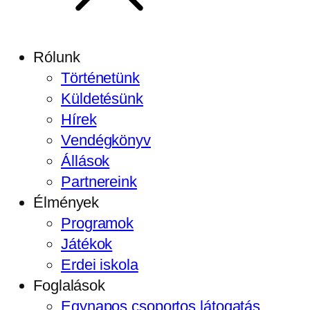
Rólunk
Történetünk
Küldetésünk
Hírek
Vendégkönyv
Állások
Partnereink
Élmények
Programok
Játékok
Erdei iskola
Foglalások
Egynapos csoportos látogatás