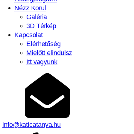
Nézz Körül
Galéria
3D Térkép
Kapcsolat
Elérhetőség
Mielőtt elindulsz
Itt vagyunk
info@katicatanya.hu