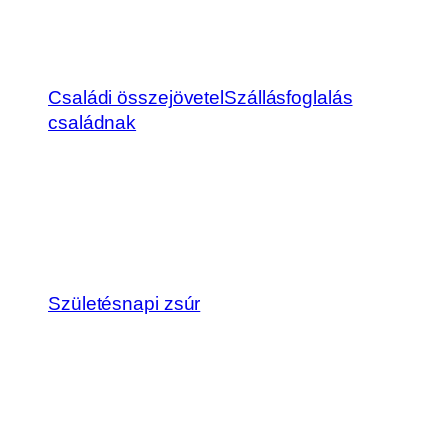
Családi összejövetel
Szállásfoglalás
családnak
Születésnapi zsúr