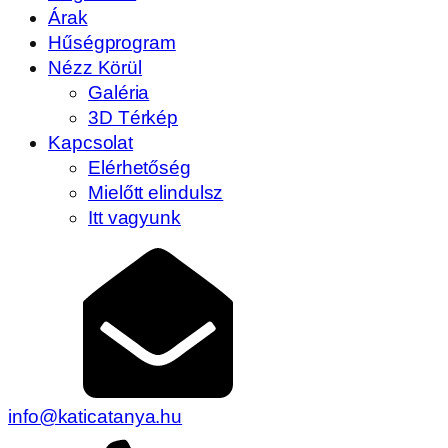
Árak
Hűségprogram
Nézz Körül
Galéria
3D Térkép
Kapcsolat
Elérhetőség
Mielőtt elindulsz
Itt vagyunk
info@katicatanya.hu