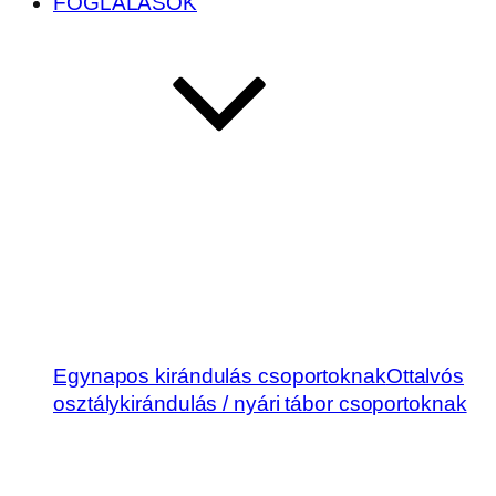
FOGLALÁSOK
Egynapos kirándulás csoportoknak
Ottalvós
osztálykirándulás / nyári tábor csoportoknak