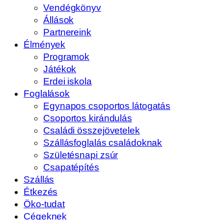
Vendégkönyv
Állások
Partnereink
Élmények
Programok
Játékok
Erdei iskola
Foglalások
Egynapos csoportos látogatás
Csoportos kirándulás
Családi összejövetelek
Szállásfoglalás családoknak
Születésnapi zsúr
Csapatépítés
Szállás
Étkezés
Öko-tudat
Cégeknek