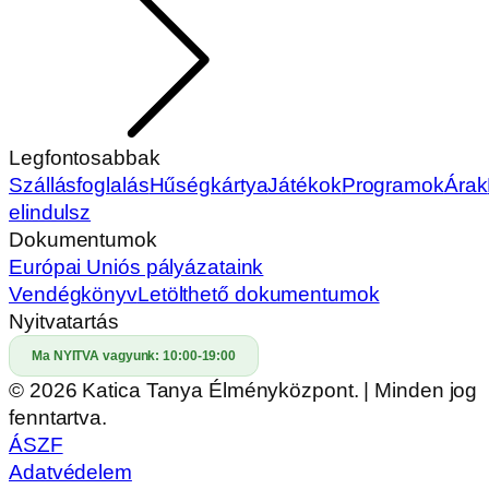
Legfontosabbak
Szállásfoglalás
Hűségkártya
Játékok
Programok
Árak
elindulsz
Dokumentumok
Európai Uniós pályázataink
Vendégkönyv
Letölthető dokumentumok
Nyitvatartás
Ma NYITVA vagyunk:
10:00-19:00
© 2026 Katica Tanya Élményközpont. | Minden jog
fenntartva.
ÁSZF
Adatvédelem