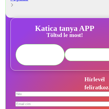
Katica tanya APP
Töltsd le most!
Hírlevél
feliratkoz