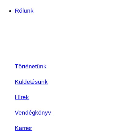
Rólunk
Történetünk
Küldetésünk
Hírek
Vendégkönyv
Karrier