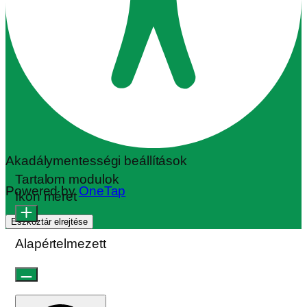
Akadálymentességi beállítások
Tartalom modulok
Powered by
OneTap
Ikon méret
Eszköztár elrejtése
Alapértelmezett