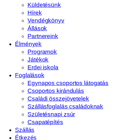
Küldetésünk
Hírek
Vendégkönyv
Állások
Partnereink
Élmények
Programok
Játékok
Erdei iskola
Foglalások
Egynapos csoportos látogatás
Csoportos kirándulás
Családi összejövetelek
Szállásfoglalás családoknak
Születésnapi zsúr
Csapatépítés
Szállás
Étkezés