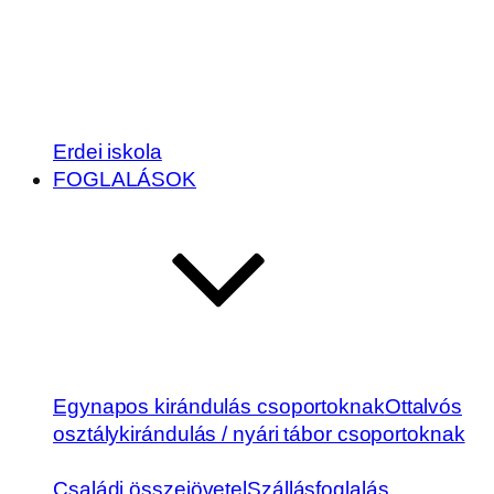
Erdei iskola
FOGLALÁSOK
Egynapos kirándulás csoportoknak
Ottalvós
osztálykirándulás / nyári tábor csoportoknak
Családi összejövetel
Szállásfoglalás