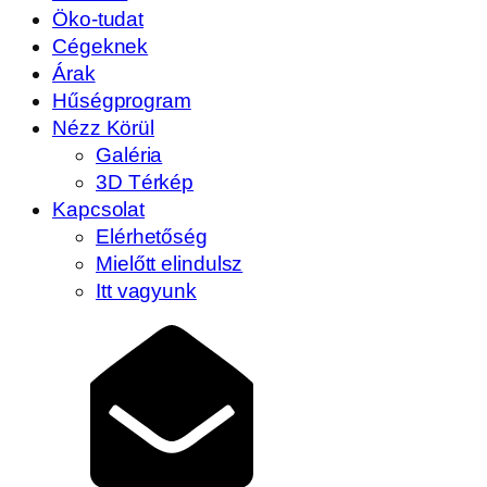
Öko-tudat
Cégeknek
Árak
Hűségprogram
Nézz Körül
Galéria
3D Térkép
Kapcsolat
Elérhetőség
Mielőtt elindulsz
Itt vagyunk