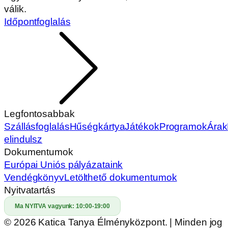
válik.
Időpontfoglalás
Legfontosabbak
Szállásfoglalás
Hűségkártya
Játékok
Programok
Árak
elindulsz
Dokumentumok
Európai Uniós pályázataink
Vendégkönyv
Letölthető dokumentumok
Nyitvatartás
Ma NYITVA vagyunk:
10:00-19:00
© 2026 Katica Tanya Élményközpont. | Minden jog