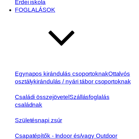
Erdei iskola
FOGLALÁSOK
Egynapos kirándulás csoportoknak
Ottalvós
osztálykirándulás / nyári tábor csoportoknak
Családi összejövetel
Szállásfoglalás
családnak
Születésnapi zsúr
Csapatépítők - Indoor és/vagy Outdoor