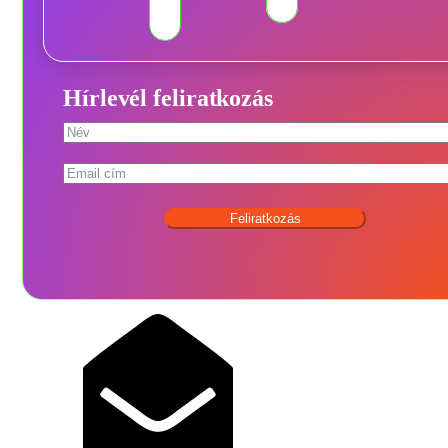
Hírlevél feliratkozás
Feliratkozás