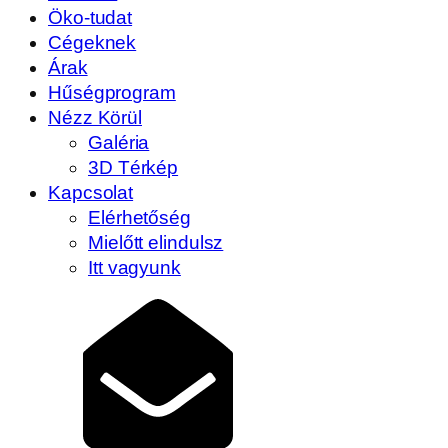
Öko-tudat
Cégeknek
Árak
Hűségprogram
Nézz Körül
Galéria
3D Térkép
Kapcsolat
Elérhetőség
Mielőtt elindulsz
Itt vagyunk