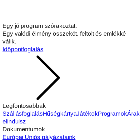
Egy jó program szórakoztat.
Egy valódi élmény összeköt, feltölt és emlékké
válik.
Időpontfoglalás
Legfontosabbak
Szállásfoglalás
Hűségkártya
Játékok
Programok
Árak
elindulsz
Dokumentumok
Európai Uniós pályázataink