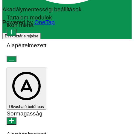
Akadálymentességi beállítások
Tartalom modulok
Powered by
OneTap
Ikon méret
Eszköztár elrejtése
Alapértelmezett
Olvasható betűtípus
Sormagasság