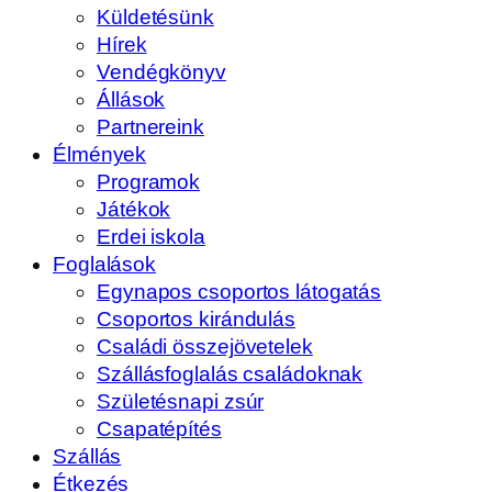
Küldetésünk
Hírek
Vendégkönyv
Állások
Partnereink
Élmények
Programok
Játékok
Erdei iskola
Foglalások
Egynapos csoportos látogatás
Csoportos kirándulás
Családi összejövetelek
Szállásfoglalás családoknak
Születésnapi zsúr
Csapatépítés
Szállás
Étkezés