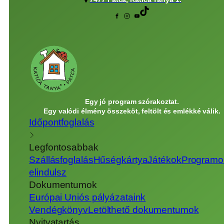
Egy jó program szórakoztat.
Egy valódi élmény összeköt, feltölt és emlékké válik.
Időpontfoglalás
Legfontosabbak
Szállásfoglalás
Hűségkártya
Játékok
Programo
elindulsz
Dokumentumok
Európai Uniós pályázataink
Vendégkönyv
Letölthető dokumentumok
Nyitvatartás