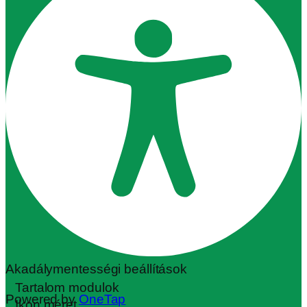
Akadálymentességi beállítások
Tartalom modulok
Powered by
OneTap
Ikon méret