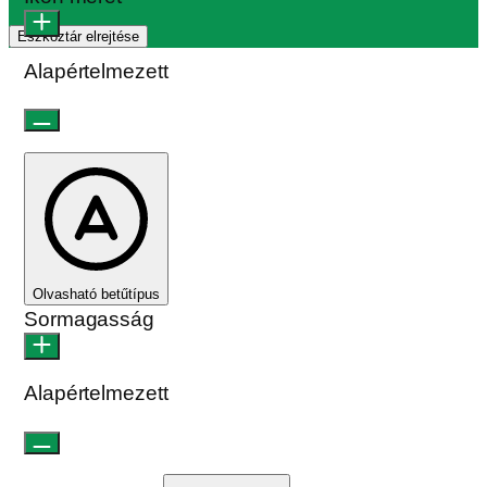
Eszköztár elrejtése
Alapértelmezett
Olvasható betűtípus
Sormagasság
Alapértelmezett