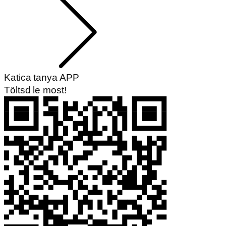
Katica tanya APP
Töltsd le most!