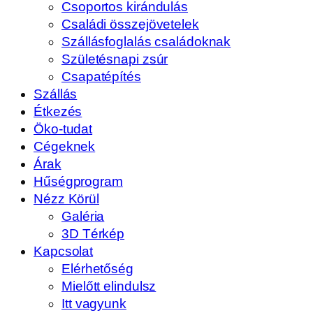
Csoportos kirándulás
Családi összejövetelek
Szállásfoglalás családoknak
Születésnapi zsúr
Csapatépítés
Szállás
Étkezés
Öko-tudat
Cégeknek
Árak
Hűségprogram
Nézz Körül
Galéria
3D Térkép
Kapcsolat
Elérhetőség
Mielőtt elindulsz
Itt vagyunk