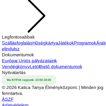
Legfontosabbak
Szállásfoglalás
Hűségkártya
Játékok
Programok
Árak
elindulsz
Dokumentumok
Európai Uniós pályázataink
Vendégkönyv
Letölthető dokumentumok
Nyitvatartás
Ma NYITVA vagyunk:
10:00-19:00
© 2026 Katica Tanya Élményközpont. | Minden jog
fenntartva.
ÁSZF
Adatvédelem