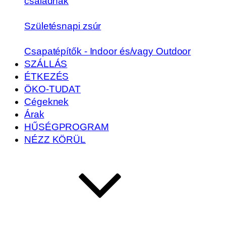
családnak
Születésnapi zsúr
Csapatépítők - Indoor és/vagy Outdoor
SZÁLLÁS
ÉTKEZÉS
ÖKO-TUDAT
Cégeknek
Árak
HŰSÉGPROGRAM
NÉZZ KÖRÜL