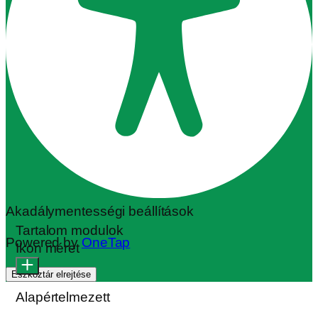
Akadálymentességi beállítások
Tartalom modulok
Powered by
OneTap
Ikon méret
Eszköztár elrejtése
Alapértelmezett