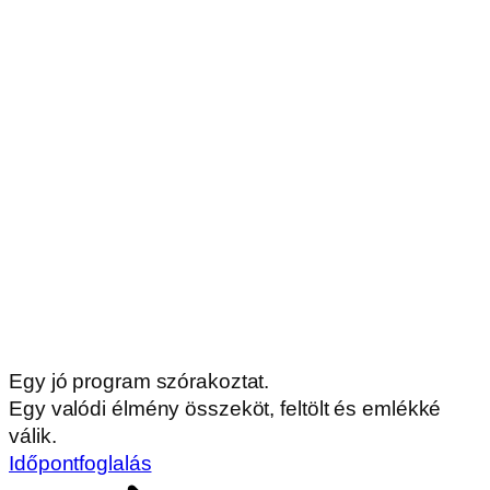
Egy jó program szórakoztat.
Egy valódi élmény összeköt, feltölt és emlékké
válik.
Időpontfoglalás