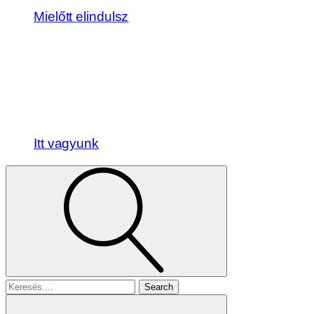
Mielőtt elindulsz
Itt vagyunk
Search
for