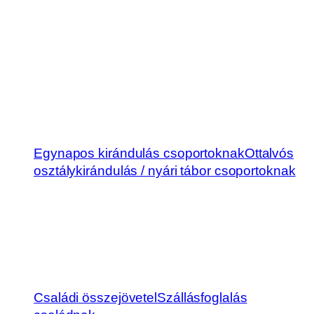
Egynapos kirándulás csoportoknak
Ottalvós
osztálykirándulás / nyári tábor csoportoknak
Családi összejövetel
Szállásfoglalás