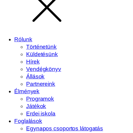
Rólunk
Történetünk
Küldetésünk
Hírek
Vendégkönyv
Állások
Partnereink
Élmények
Programok
Játékok
Erdei iskola
Foglalások
Egynapos csoportos látogatás