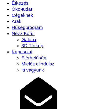
Étkezés
Öko-tudat
Cégeknek
Árak
Hűségprogram
Nézz Körül
Galéria
3D Térkép
Kapcsolat
Elérhetőség
Mielőtt elindulsz
Itt vagyunk