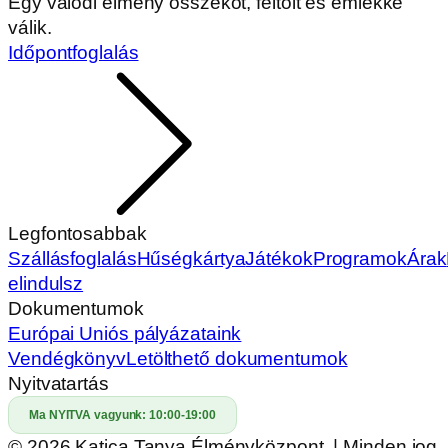
Egy valódi élmény összeköt, feltölt és emlékké
válik.
Időpontfoglalás
Legfontosabbak
Szállásfoglalás
Hűségkártya
Játékok
Programok
Árak
elindulsz
Dokumentumok
Európai Uniós pályázataink
Vendégkönyv
Letölthető dokumentumok
Nyitvatartás
Ma NYITVA vagyunk:
10:00-19:00
© 2026 Katica Tanya Élményközpont. | Minden jog