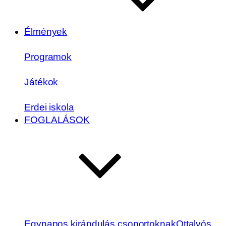
Élmények
Programok
Játékok
Erdei iskola
FOGLALÁSOK
Egynapos kirándulás csoportoknak
Ottalvós