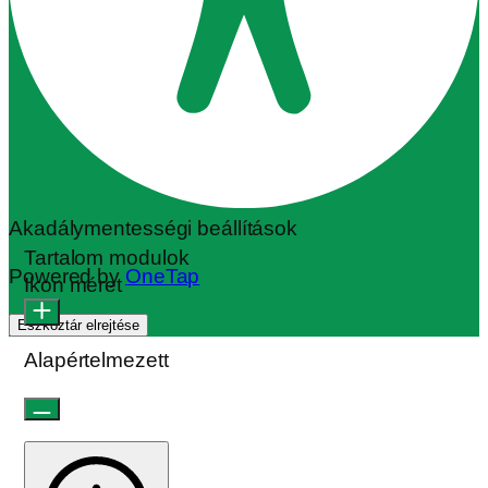
Akadálymentességi beállítások
Tartalom modulok
Powered by
OneTap
Ikon méret
Eszköztár elrejtése
Alapértelmezett