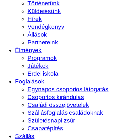
Történetünk
Küldetésünk
Hírek
Vendégkönyv
Állások
Partnereink
Élmények
Programok
Játékok
Erdei iskola
Foglalások
Egynapos csoportos látogatás
Csoportos kirándulás
Családi összejövetelek
Szállásfoglalás családoknak
Születésnapi zsúr
Csapatépítés
Szállás