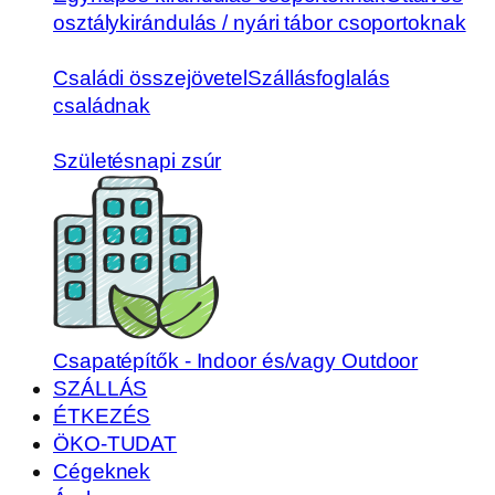
osztálykirándulás / nyári tábor csoportoknak
Családi összejövetel
Szállásfoglalás
családnak
Születésnapi zsúr
Csapatépítők - Indoor és/vagy Outdoor
SZÁLLÁS
ÉTKEZÉS
ÖKO-TUDAT
Cégeknek