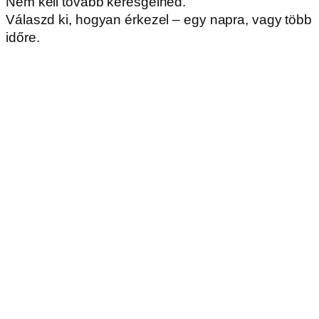
Nem kell tovább keresgélned.
Válaszd ki, hogyan érkezel – egy napra, vagy több
időre.