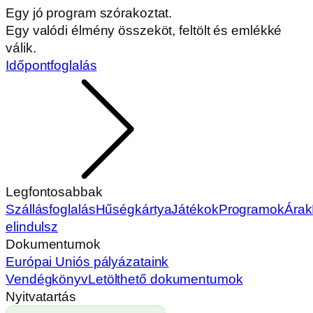
Egy jó program szórakoztat.
Egy valódi élmény összeköt, feltölt és emlékké
válik.
Időpontfoglalás
Legfontosabbak
Szállásfoglalás
Hűségkártya
Játékok
Programok
Árak
elindulsz
Dokumentumok
Európai Uniós pályázataink
Vendégkönyv
Letölthető dokumentumok
Nyitvatartás