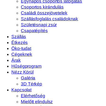
Egynapos csoportos látogatás
Csoportos kirándulás
Családi összejövetelek
Szállásfoglalás családoknak
Születésnapi zsúr
Csapatépítés
Szállás
Étkezés
Öko-tudat
Cégeknek
Árak
Hűségprogram
Nézz Körül
Galéria
3D Térkép
Kapcsolat
Elérhetőség
Mielőtt elindulsz