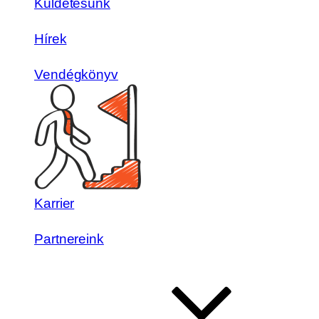
Küldetésünk
Hírek
Vendégkönyv
Karrier
Partnereink