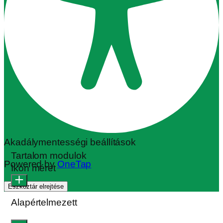
Akadálymentességi beállítások
Tartalom modulok
Powered by
OneTap
Ikon méret
Eszköztár elrejtése
Alapértelmezett