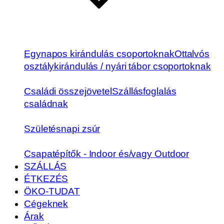
Egynapos kirándulás csoportoknak
Ottalvós
osztálykirándulás / nyári tábor csoportoknak
Családi összejövetel
Szállásfoglalás
családnak
Születésnapi zsúr
Csapatépítők - Indoor és/vagy Outdoor
SZÁLLÁS
ÉTKEZÉS
ÖKO-TUDAT
Cégeknek
Árak