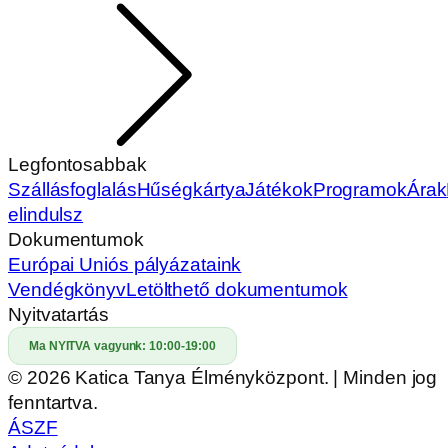
Legfontosabbak
Szállásfoglalás
Hűségkártya
Játékok
Programok
Árak
elindulsz
Dokumentumok
Európai Uniós pályázataink
Vendégkönyv
Letölthető dokumentumok
Nyitvatartás
Ma NYITVA vagyunk:
10:00-19:00
© 2026 Katica Tanya Élményközpont. | Minden jog
fenntartva.
ÁSZF