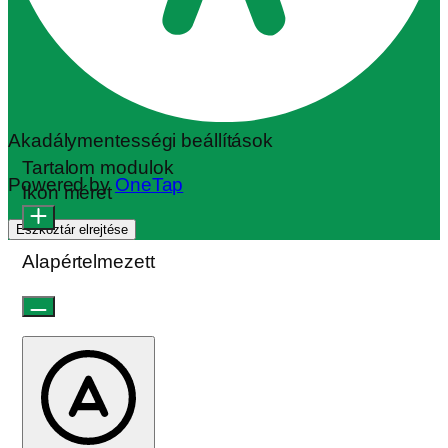
Akadálymentességi beállítások
Tartalom modulok
Powered by
OneTap
Ikon méret
Eszköztár elrejtése
Alapértelmezett