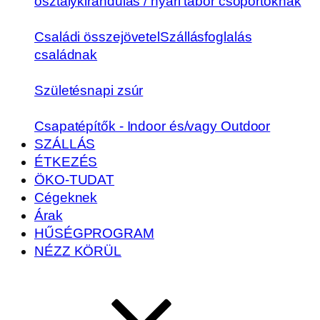
osztálykirándulás / nyári tábor csoportoknak
Családi összejövetel
Szállásfoglalás
családnak
Születésnapi zsúr
Csapatépítők - Indoor és/vagy Outdoor
SZÁLLÁS
ÉTKEZÉS
ÖKO-TUDAT
Cégeknek
Árak
HŰSÉGPROGRAM
NÉZZ KÖRÜL