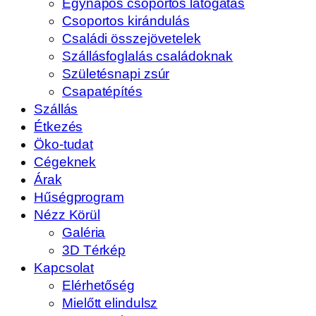
Egynapos csoportos látogatás
Csoportos kirándulás
Családi összejövetelek
Szállásfoglalás családoknak
Születésnapi zsúr
Csapatépítés
Szállás
Étkezés
Öko-tudat
Cégeknek
Árak
Hűségprogram
Nézz Körül
Galéria
3D Térkép
Kapcsolat
Elérhetőség
Mielőtt elindulsz