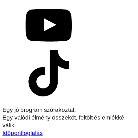
Egy jó program szórakoztat.
Egy valódi élmény összeköt, feltölt és emlékké
válik.
Időpontfoglalás