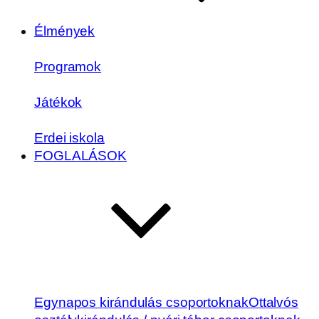
Élmények
Programok
Játékok
Erdei iskola
FOGLALÁSOK
Egynapos kirándulás csoportoknak
Ottalvós