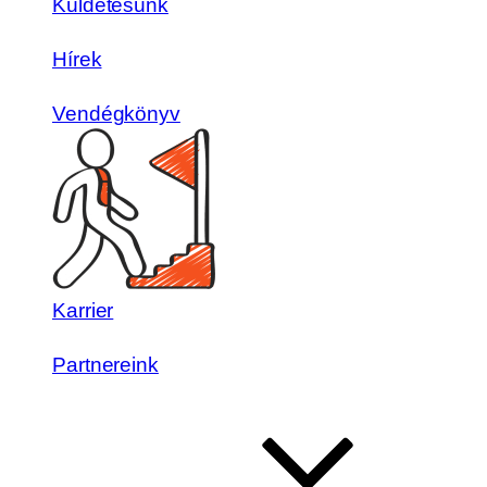
Küldetésünk
Hírek
Vendégkönyv
Karrier
Partnereink