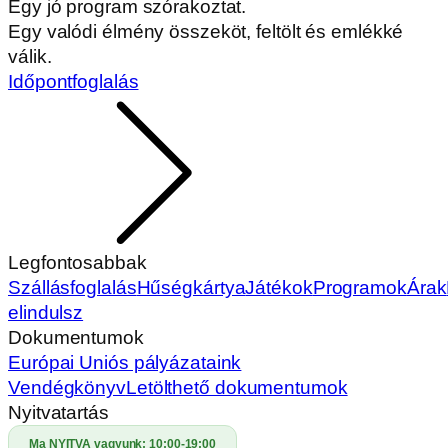
Egy jó program szórakoztat.
Egy valódi élmény összeköt, feltölt és emlékké
válik.
Időpontfoglalás
Legfontosabbak
Szállásfoglalás
Hűségkártya
Játékok
Programok
Árak
elindulsz
Dokumentumok
Európai Uniós pályázataink
Vendégkönyv
Letölthető dokumentumok
Nyitvatartás
Ma NYITVA vagyunk:
10:00-19:00