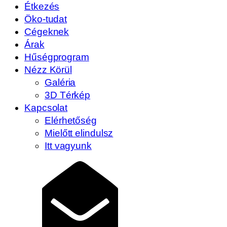
Étkezés
Öko-tudat
Cégeknek
Árak
Hűségprogram
Nézz Körül
Galéria
3D Térkép
Kapcsolat
Elérhetőség
Mielőtt elindulsz
Itt vagyunk