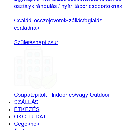
osztálykirándulás / nyári tábor csoportoknak
Családi összejövetel
Szállásfoglalás
családnak
Születésnapi zsúr
Csapatépítők - Indoor és/vagy Outdoor
SZÁLLÁS
ÉTKEZÉS
ÖKO-TUDAT
Cégeknek