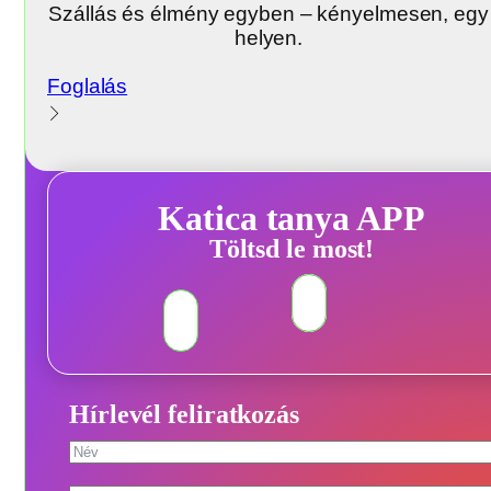
Szállás és élmény egyben – kényelmesen, egy
helyen.
Foglalás
Katica tanya APP
Töltsd le most!
Hírlevél feliratkozás