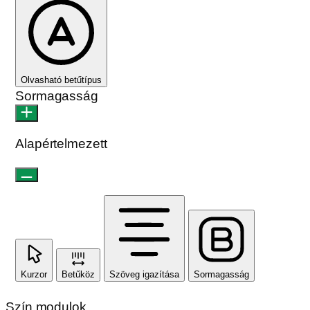
Olvasható betűtípus
Sormagasság
Alapértelmezett
Kurzor
Betűköz
Szöveg igazítása
Sormagasság
Szín modulok