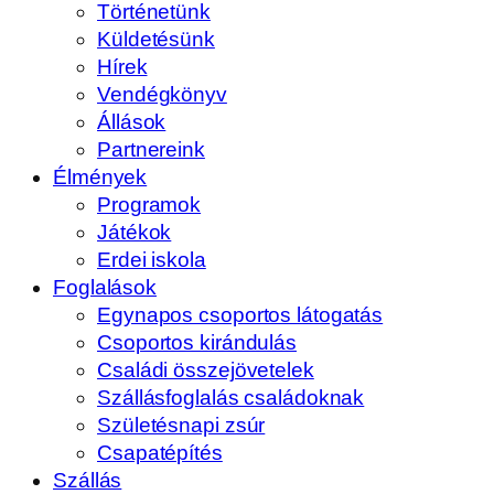
Történetünk
Küldetésünk
Hírek
Vendégkönyv
Állások
Partnereink
Élmények
Programok
Játékok
Erdei iskola
Foglalások
Egynapos csoportos látogatás
Csoportos kirándulás
Családi összejövetelek
Szállásfoglalás családoknak
Születésnapi zsúr
Csapatépítés
Szállás