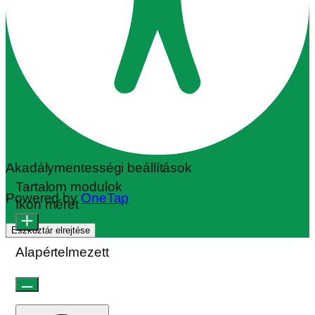
Akadálymentességi beállítások
Tartalom modulok
Powered by
OneTap
Ikon méret
Eszköztár elrejtése
Alapértelmezett