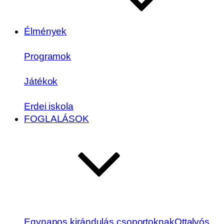
Élmények
Programok
Játékok
Erdei iskola
FOGLALÁSOK
Egynapos kirándulás csoportoknak
Ottalvós