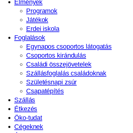
Élmények
Programok
Játékok
Erdei iskola
Foglalások
Egynapos csoportos látogatás
Csoportos kirándulás
Családi összejövetelek
Szállásfoglalás családoknak
Születésnapi zsúr
Csapatépítés
Szállás
Étkezés
Öko-tudat
Cégeknek