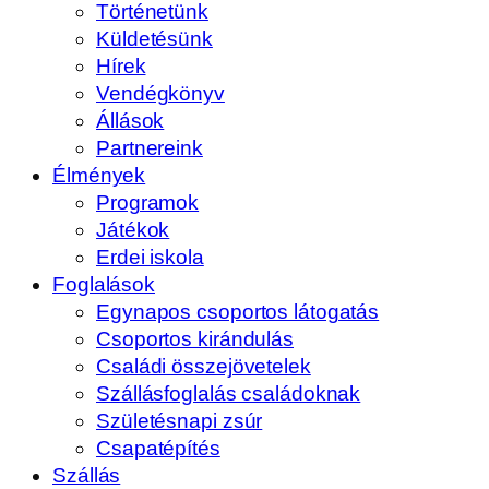
Történetünk
Küldetésünk
Hírek
Vendégkönyv
Állások
Partnereink
Élmények
Programok
Játékok
Erdei iskola
Foglalások
Egynapos csoportos látogatás
Csoportos kirándulás
Családi összejövetelek
Szállásfoglalás családoknak
Születésnapi zsúr
Csapatépítés
Szállás