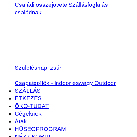
Családi összejövetel
Szállásfoglalás
családnak
Születésnapi zsúr
Csapatépítők - Indoor és/vagy Outdoor
SZÁLLÁS
ÉTKEZÉS
ÖKO-TUDAT
Cégeknek
Árak
HŰSÉGPROGRAM
NÉZZ KÖRÜL