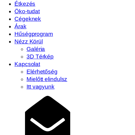
Étkezés
Öko-tudat
Cégeknek
Árak
Hűségprogram
Nézz Körül
Galéria
3D Térkép
Kapcsolat
Elérhetőség
Mielőtt elindulsz
Itt vagyunk