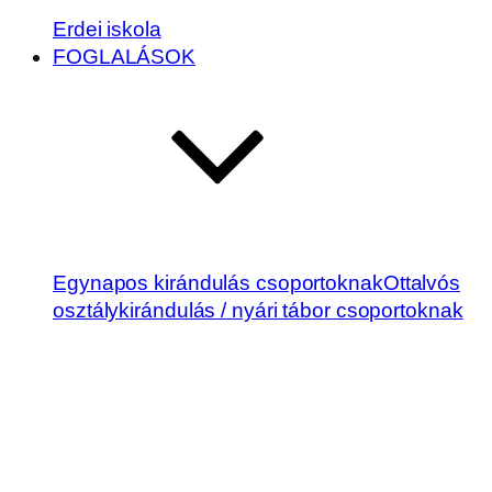
Erdei iskola
FOGLALÁSOK
Egynapos kirándulás csoportoknak
Ottalvós
osztálykirándulás / nyári tábor csoportoknak