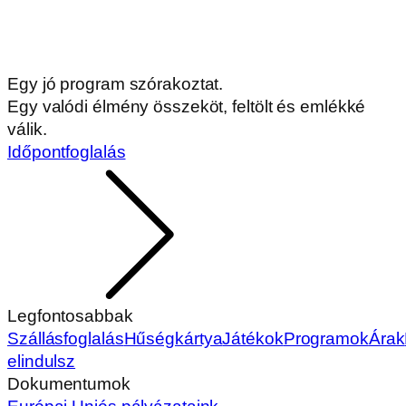
Egy jó program szórakoztat.
Egy valódi élmény összeköt, feltölt és emlékké
válik.
Időpontfoglalás
Legfontosabbak
Szállásfoglalás
Hűségkártya
Játékok
Programok
Árak
elindulsz
Dokumentumok