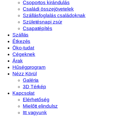
Csoportos kirándulás
Családi összejövetelek
Szállásfoglalás családoknak
Születésnapi zsúr
Csapatépítés
Szállás
Étkezés
Öko-tudat
Cégeknek
Árak
Hűségprogram
Nézz Körül
Galéria
3D Térkép
Kapcsolat
Elérhetőség
Mielőtt elindulsz
Itt vagyunk