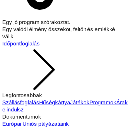
Egy jó program szórakoztat.
Egy valódi élmény összeköt, feltölt és emlékké
válik.
Időpontfoglalás
Legfontosabbak
Szállásfoglalás
Hűségkártya
Játékok
Programok
Árak
elindulsz
Dokumentumok
Európai Uniós pályázataink