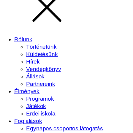
Rólunk
Történetünk
Küldetésünk
Hírek
Vendégkönyv
Állások
Partnereink
Élmények
Programok
Játékok
Erdei iskola
Foglalások
Egynapos csoportos látogatás