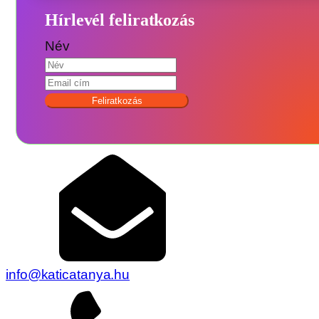
Hírlevél feliratkozás
Név
Feliratkozás
info@katicatanya.hu