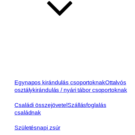
Egynapos kirándulás csoportoknak
Ottalvós
osztálykirándulás / nyári tábor csoportoknak
Családi összejövetel
Szállásfoglalás
családnak
Születésnapi zsúr