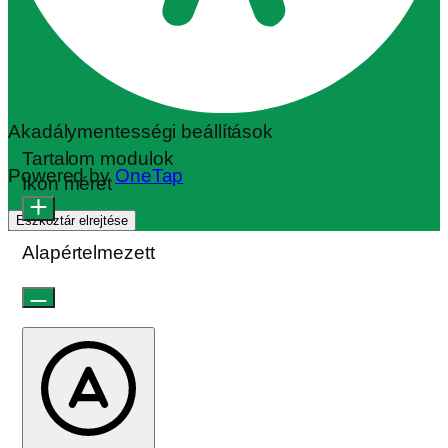
Akadálymentességi beállítások
Tartalom modulok
Powered by
OneTap
Ikon méret
Eszköztár elrejtése
Alapértelmezett