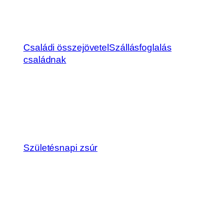
Családi összejövetel
Szállásfoglalás
családnak
Születésnapi zsúr