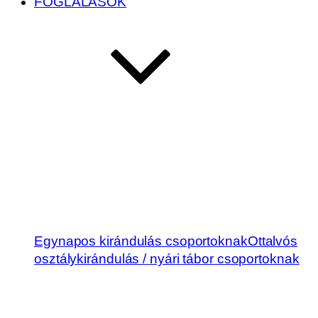
FOGLALÁSOK
Egynapos kirándulás csoportoknak
Ottalvós
osztálykirándulás / nyári tábor csoportoknak