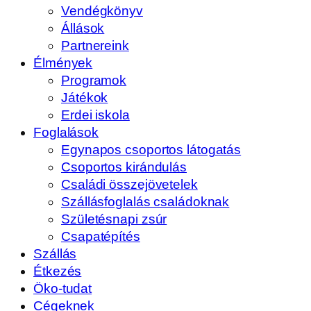
Vendégkönyv
Állások
Partnereink
Élmények
Programok
Játékok
Erdei iskola
Foglalások
Egynapos csoportos látogatás
Csoportos kirándulás
Családi összejövetelek
Szállásfoglalás családoknak
Születésnapi zsúr
Csapatépítés
Szállás
Étkezés
Öko-tudat
Cégeknek