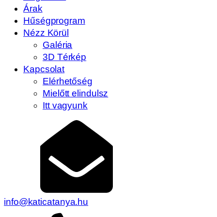
Árak
Hűségprogram
Nézz Körül
Galéria
3D Térkép
Kapcsolat
Elérhetőség
Mielőtt elindulsz
Itt vagyunk
info@katicatanya.hu