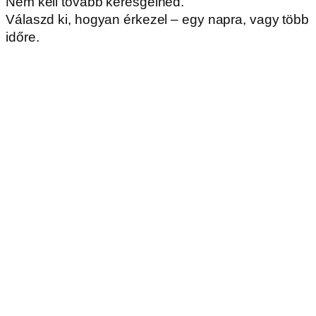
Nem kell tovább keresgélned.
Válaszd ki, hogyan érkezel – egy napra, vagy több
időre.