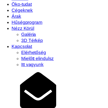
Öko-tudat
Cégeknek
Árak
Hűségprogram
Nézz Körül
Galéria
3D Térkép
Kapcsolat
Elérhetőség
Mielőtt elindulsz
Itt vagyunk