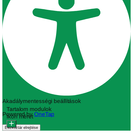
Akadálymentességi beállítások
Tartalom modulok
Powered by
OneTap
Ikon méret
Eszköztár elrejtése