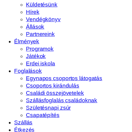
Küldetésünk
Hírek
Vendégkönyv
Állások
Partnereink
Élmények
Programok
Játékok
Erdei iskola
Foglalások
Egynapos csoportos látogatás
Csoportos kirándulás
Családi összejövetelek
Szállásfoglalás családoknak
Születésnapi zsúr
Csapatépítés
Szállás
Étkezés