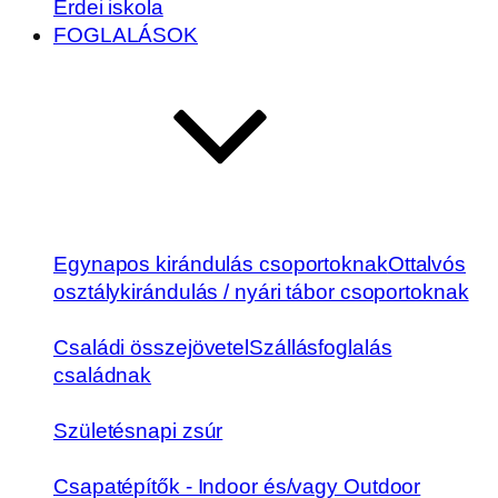
Erdei iskola
FOGLALÁSOK
Egynapos kirándulás csoportoknak
Ottalvós
osztálykirándulás / nyári tábor csoportoknak
Családi összejövetel
Szállásfoglalás
családnak
Születésnapi zsúr
Csapatépítők - Indoor és/vagy Outdoor