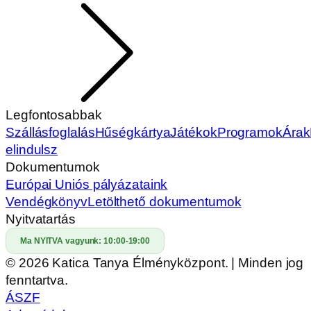
Legfontosabbak
Szállásfoglalás
Hűségkártya
Játékok
Programok
Árak
elindulsz
Dokumentumok
Európai Uniós pályázataink
Vendégkönyv
Letölthető dokumentumok
Nyitvatartás
Ma NYITVA vagyunk:
10:00-19:00
© 2026 Katica Tanya Élményközpont. | Minden jog
fenntartva.
ÁSZF