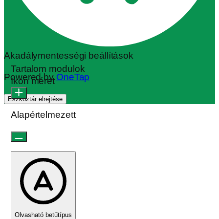
Akadálymentességi beállítások
Tartalom modulok
Powered by
OneTap
Ikon méret
Eszköztár elrejtése
Alapértelmezett
Olvasható betűtípus