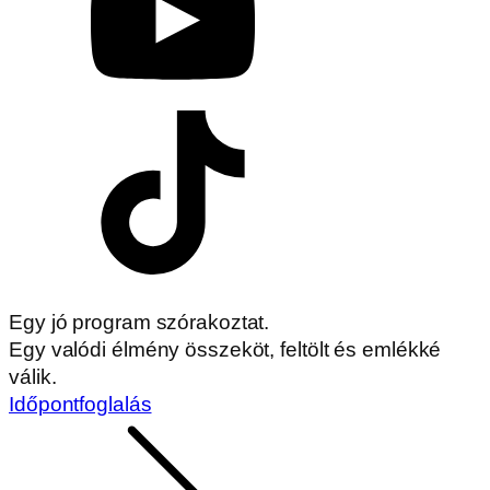
Egy jó program szórakoztat.
Egy valódi élmény összeköt, feltölt és emlékké
válik.
Időpontfoglalás