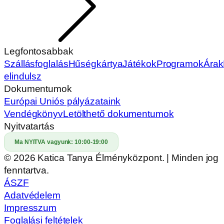
Legfontosabbak
Szállásfoglalás
Hűségkártya
Játékok
Programok
Árak
elindulsz
Dokumentumok
Európai Uniós pályázataink
Vendégkönyv
Letölthető dokumentumok
Nyitvatartás
Ma NYITVA vagyunk:
10:00-19:00
© 2026 Katica Tanya Élményközpont. | Minden jog
fenntartva.
ÁSZF
Adatvédelem
Impresszum
Foglalási feltételek