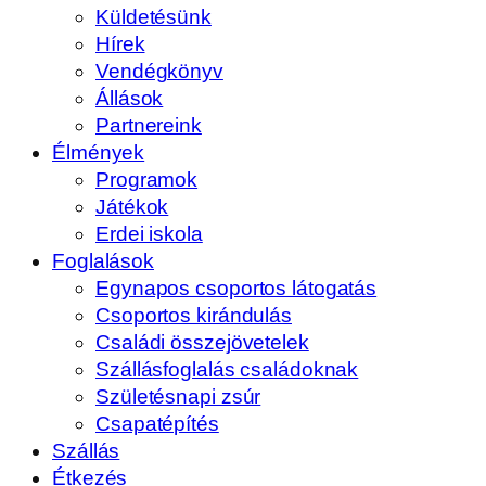
Küldetésünk
Hírek
Vendégkönyv
Állások
Partnereink
Élmények
Programok
Játékok
Erdei iskola
Foglalások
Egynapos csoportos látogatás
Csoportos kirándulás
Családi összejövetelek
Szállásfoglalás családoknak
Születésnapi zsúr
Csapatépítés
Szállás
Étkezés