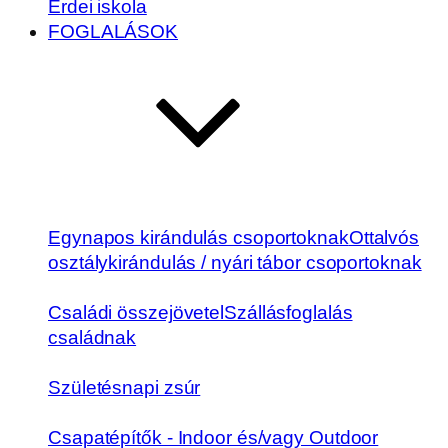
Erdei iskola
FOGLALÁSOK
Egynapos kirándulás csoportoknak
Ottalvós
osztálykirándulás / nyári tábor csoportoknak
Családi összejövetel
Szállásfoglalás
családnak
Születésnapi zsúr
Csapatépítők - Indoor és/vagy Outdoor