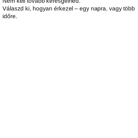
Nem kell tovább keresgélned.
Válaszd ki, hogyan érkezel – egy napra, vagy több
időre.