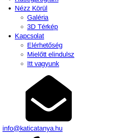
Nézz Körül
Galéria
3D Térkép
Kapcsolat
Elérhetőség
Mielőtt elindulsz
Itt vagyunk
info@katicatanya.hu