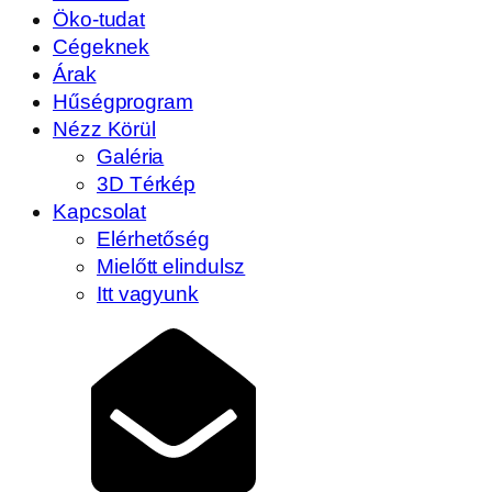
Öko-tudat
Cégeknek
Árak
Hűségprogram
Nézz Körül
Galéria
3D Térkép
Kapcsolat
Elérhetőség
Mielőtt elindulsz
Itt vagyunk