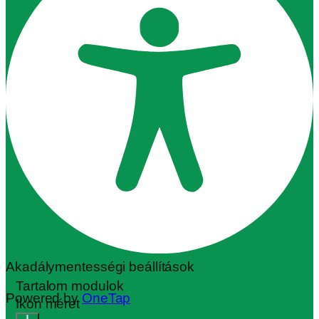
Akadálymentességi beállítások
Tartalom modulok
Powered by
OneTap
Ikon méret