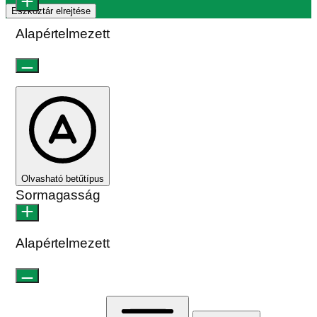
Eszköztár elrejtése
Alapértelmezett
Olvasható betűtípus
Sormagasság
Alapértelmezett