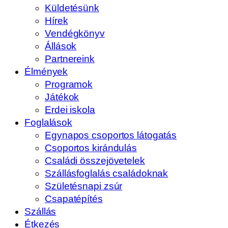
Küldetésünk
Hírek
Vendégkönyv
Állások
Partnereink
Élmények
Programok
Játékok
Erdei iskola
Foglalások
Egynapos csoportos látogatás
Csoportos kirándulás
Családi összejövetelek
Szállásfoglalás családoknak
Születésnapi zsúr
Csapatépítés
Szállás
Étkezés