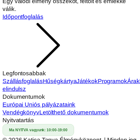
Egy valódi élmény összeköt, feltölt és emlékké
válik.
Időpontfoglalás
Legfontosabbak
Szállásfoglalás
Hűségkártya
Játékok
Programok
Árak
elindulsz
Dokumentumok
Európai Uniós pályázataink
Vendégkönyv
Letölthető dokumentumok
Nyitvatartás
Ma NYITVA vagyunk:
10:00-19:00
© 2026 Katica Tanya Élményközpont. | Minden jog