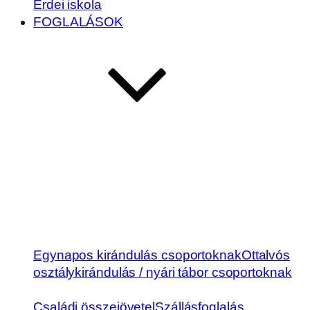
Erdei iskola
FOGLALÁSOK
Egynapos kirándulás csoportoknak
Ottalvós
osztálykirándulás / nyári tábor csoportoknak
Családi összejövetel
Szállásfoglalás