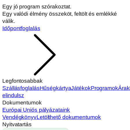
Egy jó program szórakoztat.
Egy valódi élmény összeköt, feltölt és emlékké
válik.
Időpontfoglalás
Legfontosabbak
Szállásfoglalás
Hűségkártya
Játékok
Programok
Árak
elindulsz
Dokumentumok
Európai Uniós pályázataink
Vendégkönyv
Letölthető dokumentumok
Nyitvatartás