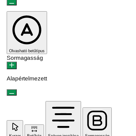
Olvasható betűtípus
Sormagasság
Alapértelmezett
Kurzor
Betűköz
Szöveg igazítása
Sormagasság