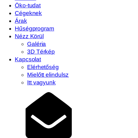
Öko-tudat
Cégeknek
Árak
Hűségprogram
Nézz Körül
Galéria
3D Térkép
Kapcsolat
Elérhetőség
Mielőtt elindulsz
Itt vagyunk