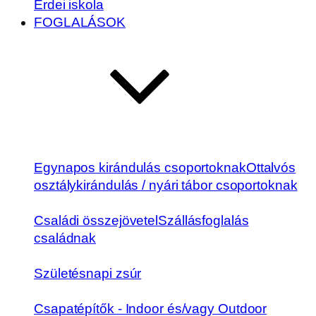
Erdei iskola
FOGLALÁSOK
Egynapos kirándulás csoportoknak
Ottalvós
osztálykirándulás / nyári tábor csoportoknak
Családi összejövetel
Szállásfoglalás
családnak
Születésnapi zsúr
Csapatépítők - Indoor és/vagy Outdoor