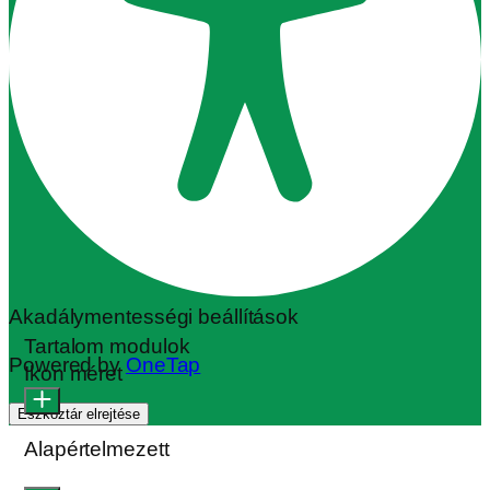
Akadálymentességi beállítások
Tartalom modulok
Powered by
OneTap
Ikon méret
Eszköztár elrejtése
Alapértelmezett