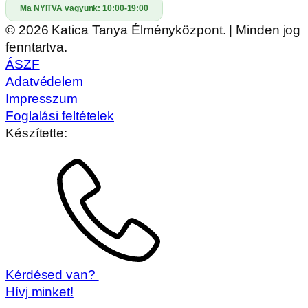
Ma NYITVA vagyunk:
10:00-19:00
© 2026 Katica Tanya Élményközpont. | Minden jog
fenntartva.
ÁSZF
Adatvédelem
Impresszum
Foglalási feltételek
Készítette:
Kérdésed van?
Hívj minket!