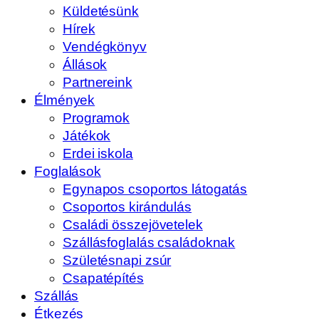
Küldetésünk
Hírek
Vendégkönyv
Állások
Partnereink
Élmények
Programok
Játékok
Erdei iskola
Foglalások
Egynapos csoportos látogatás
Csoportos kirándulás
Családi összejövetelek
Szállásfoglalás családoknak
Születésnapi zsúr
Csapatépítés
Szállás
Étkezés