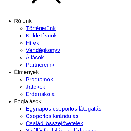
Rólunk
Történetünk
Küldetésünk
Hírek
Vendégkönyv
Állások
Partnereink
Élmények
Programok
Játékok
Erdei iskola
Foglalások
Egynapos csoportos látogatás
Csoportos kirándulás
Családi összejövetelek
Szállásfoglalás családoknak