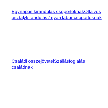
Egynapos kirándulás csoportoknak
Ottalvós
osztálykirándulás / nyári tábor csoportoknak
Családi összejövetel
Szállásfoglalás
családnak