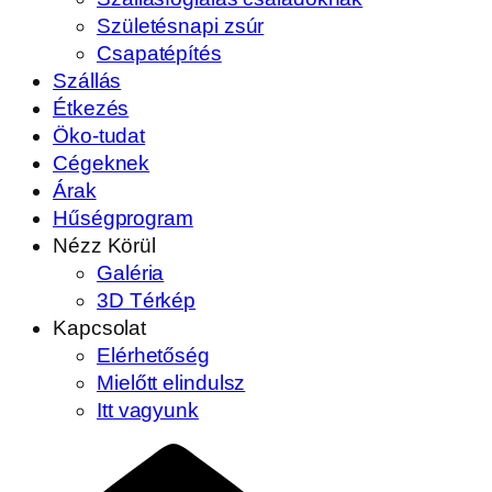
Születésnapi zsúr
Csapatépítés
Szállás
Étkezés
Öko-tudat
Cégeknek
Árak
Hűségprogram
Nézz Körül
Galéria
3D Térkép
Kapcsolat
Elérhetőség
Mielőtt elindulsz
Itt vagyunk