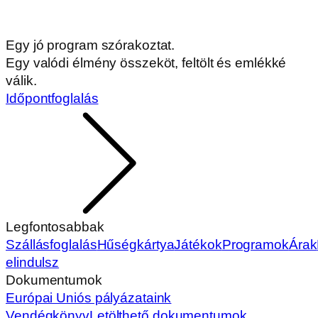
Egy jó program szórakoztat.
Egy valódi élmény összeköt, feltölt és emlékké
válik.
Időpontfoglalás
Legfontosabbak
Szállásfoglalás
Hűségkártya
Játékok
Programok
Árak
elindulsz
Dokumentumok
Európai Uniós pályázataink
Vendégkönyv
Letölthető dokumentumok