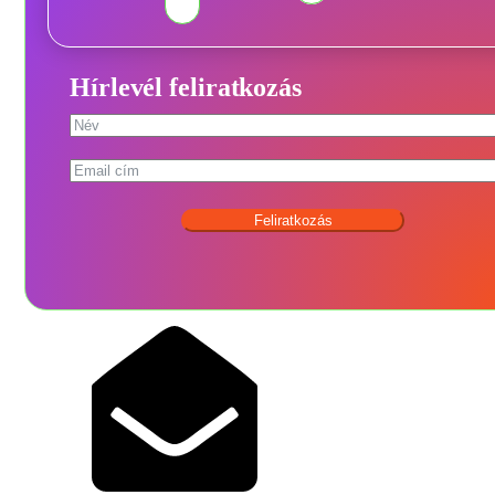
Hírlevél feliratkozás
Feliratkozás