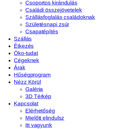
Csoportos kirándulás
Családi összejövetelek
Szállásfoglalás családoknak
Születésnapi zsúr
Csapatépítés
Szállás
Étkezés
Öko-tudat
Cégeknek
Árak
Hűségprogram
Nézz Körül
Galéria
3D Térkép
Kapcsolat
Elérhetőség
Mielőtt elindulsz
Itt vagyunk