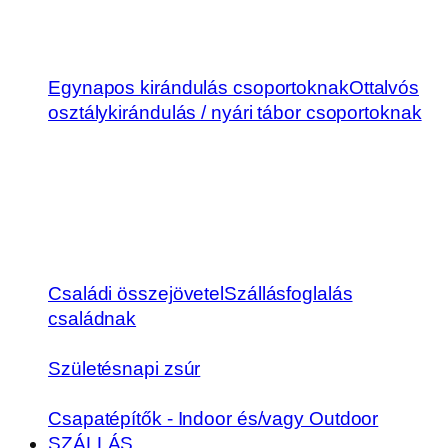
Egynapos kirándulás csoportoknak
Ottalvós
osztálykirándulás / nyári tábor csoportoknak
Családi összejövetel
Szállásfoglalás
családnak
Születésnapi zsúr
Csapatépítők - Indoor és/vagy Outdoor
SZÁLLÁS