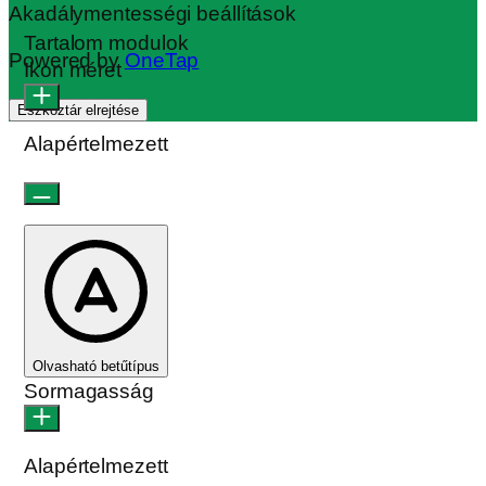
Akadálymentességi beállítások
Tartalom modulok
Powered by
OneTap
Ikon méret
Eszköztár elrejtése
Alapértelmezett
Olvasható betűtípus
Sormagasság
Alapértelmezett