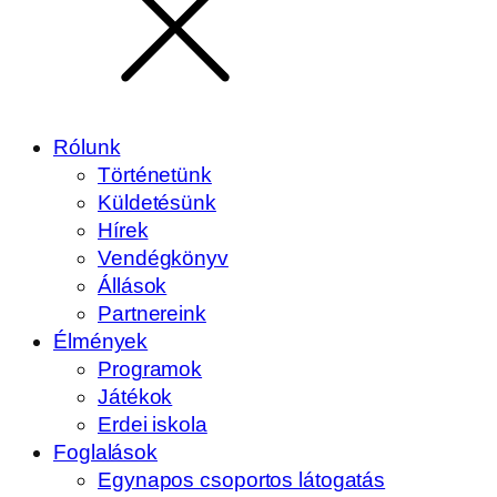
Rólunk
Történetünk
Küldetésünk
Hírek
Vendégkönyv
Állások
Partnereink
Élmények
Programok
Játékok
Erdei iskola
Foglalások
Egynapos csoportos látogatás