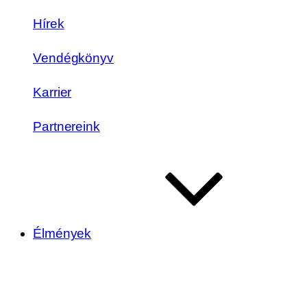
Hírek
Vendégkönyv
Karrier
Partnereink
Élmények