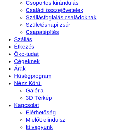
Csoportos kirándulás
Családi összejövetelek
Szállásfoglalás családoknak
Születésnapi zsúr
Csapatépítés
Szállás
Étkezés
Öko-tudat
Cégeknek
Árak
Hűségprogram
Nézz Körül
Galéria
3D Térkép
Kapcsolat
Elérhetőség
Mielőtt elindulsz
Itt vagyunk