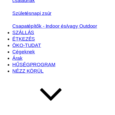
családnak
Születésnapi zsúr
Csapatépítők - Indoor és/vagy Outdoor
SZÁLLÁS
ÉTKEZÉS
ÖKO-TUDAT
Cégeknek
Árak
HŰSÉGPROGRAM
NÉZZ KÖRÜL