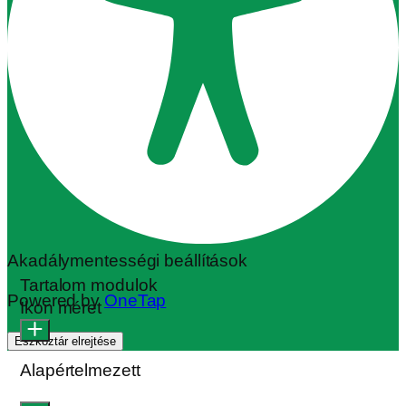
Akadálymentességi beállítások
Tartalom modulok
Powered by
OneTap
Ikon méret
Eszköztár elrejtése
Alapértelmezett