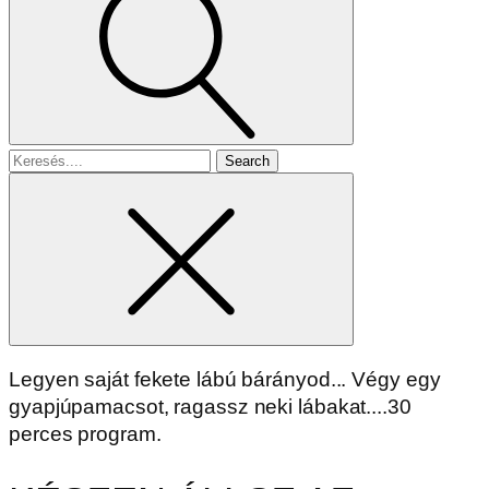
Search
for
Legyen saját fekete lábú bárányod... Végy egy
gyapjúpamacsot, ragassz neki lábakat....30
perces program.