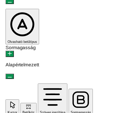
Olvasható betűtípus
Sormagasság
Alapértelmezett
Kurzor
Betűköz
Szöveg igazítása
Sormagasság