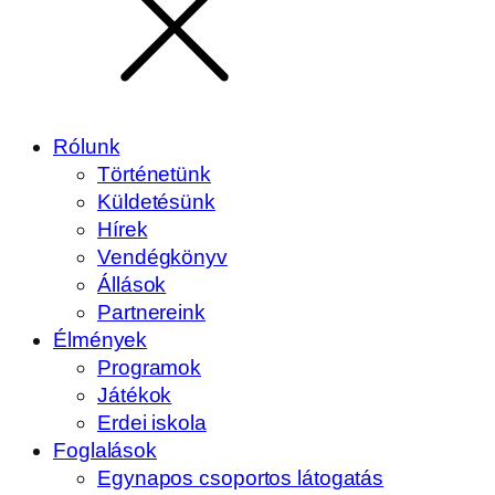
Rólunk
Történetünk
Küldetésünk
Hírek
Vendégkönyv
Állások
Partnereink
Élmények
Programok
Játékok
Erdei iskola
Foglalások
Egynapos csoportos látogatás