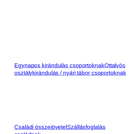
Egynapos kirándulás csoportoknak
Ottalvós
osztálykirándulás / nyári tábor csoportoknak
Családi összejövetel
Szállásfoglalás