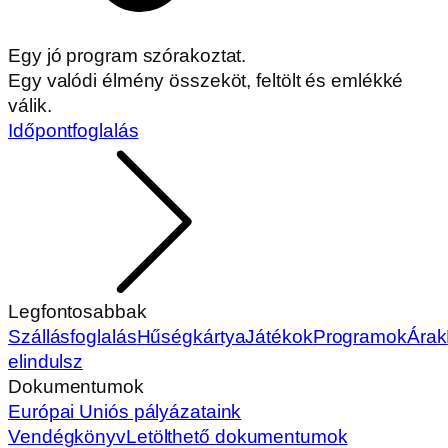
Egy jó program szórakoztat.
Egy valódi élmény összeköt, feltölt és emlékké
válik.
Időpontfoglalás
Legfontosabbak
Szállásfoglalás
Hűségkártya
Játékok
Programok
Árak
elindulsz
Dokumentumok
Európai Uniós pályázataink
Vendégkönyv
Letölthető dokumentumok